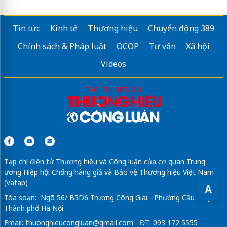
Tin tức
Kinh tế
Thương hiệu
Chuyển động 389
Chính sách & Pháp luật
OCOP
Tư vấn
Xã hội
Videos
Tạp chí điện tử Thương hiệu và Công luận của cơ quan Trung
ương Hiệp hội Chống hàng giả và Bảo vệ Thương hiệu Việt Nam
(Vatap)
A
Tòa soạn: Ngõ 56/ B5D6 Trương Công Giai - Phường Cầu Giấy -
Thành phố Hà Nội
Email:
thuonghieucongluan@gmail.com
- ĐT: 093 172 5555