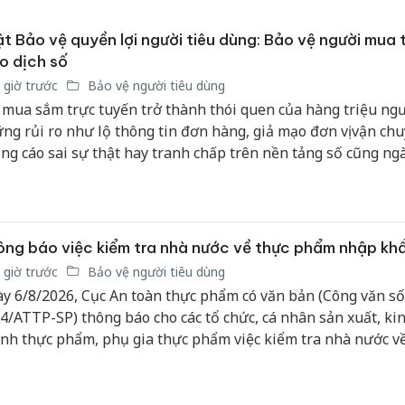
t Bảo vệ quyền lợi người tiêu dùng: Bảo vệ người mua 
o dịch số
 giờ trước
Bảo vệ người tiêu dùng
 mua sắm trực tuyến trở thành thói quen của hàng triệu ngư
ng rủi ro như lộ thông tin đơn hàng, giả mạo đơn vị vận chu
ng cáo sai sự thật hay tranh chấp trên nền tảng số cũng ng
 biến. Luật Bảo vệ quyền lợi người tiêu dùng năm 2023 đư
 đã bổ sung nhiều quy định mới nhằm bảo vệ người tiêu dùn
 trường số, đồng thời nâng cao trách nhiệm của doanh nghi
ơng mại điện tử và các chủ thể tham gia giao dịch.
ng báo việc kiểm tra nhà nước về thực phẩm nhập kh
 giờ trước
Bảo vệ người tiêu dùng
y 6/8/2026, Cục An toàn thực phẩm có văn bản (Công văn số
4/ATTP-SP) thông báo cho các tổ chức, cá nhân sản xuất, ki
nh thực phẩm, phụ gia thực phẩm việc kiểm tra nhà nước v
m nhập khẩu.