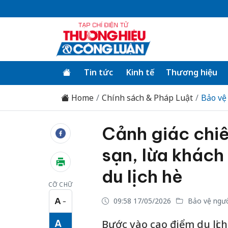
Tin tức
Kinh tế
Thương hiệu
Home
Chính sách & Pháp Luật
Bảo vệ
Cảnh giác chi
sạn, lừa khách
du lịch hè
CỠ CHỮ
A
09:58 17/05/2026
Bảo vệ ngườ
−
Cỡ chữ nhỏ
A
Bước vào cao điểm du lịc