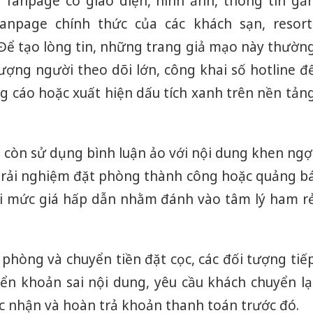
 fanpage có giao diện, hình ảnh, thông tin gầ
anpage chính thức của các khách sạn, resort
Để tạo lòng tin, những trang giả mạo này thườn
ượng người theo dõi lớn, công khai số hotline đ
g cáo hoặc xuất hiện dấu tích xanh trên nền tản
 còn sử dụng bình luận ảo với nội dung khen ngợ
ẻ trải nghiệm đặt phòng thành công hoặc quảng b
ới mức giá hấp dẫn nhằm đánh vào tâm lý ham r
 phòng và chuyển tiền đặt cọc, các đối tượng tiế
yển khoản sai nội dung, yêu cầu khách chuyển lạ
c nhận và hoàn trả khoản thanh toán trước đó.