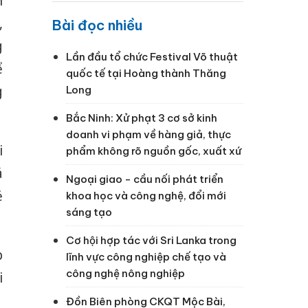
n
,
Bài đọc nhiều
g
Lần đầu tổ chức Festival Võ thuật
ể
quốc tế tại Hoàng thành Thăng
g
Long
Bắc Ninh: Xử phạt 3 cơ sở kinh
doanh vi phạm về hàng giả, thực
i
phẩm không rõ nguồn gốc, xuất xứ
á
Ngoại giao - cầu nối phát triển
ẻ
khoa học và công nghệ, đổi mới
sáng tạo
Cơ hội hợp tác với Sri Lanka trong
p
lĩnh vực công nghiệp chế tạo và
công nghệ nông nghiệp
i
Đồn Biên phòng CKQT Mộc Bài,