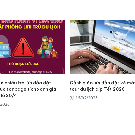
sản phẩ
bảo vệ 
kinh do
Công an
tìm bị h
án sản 
bán yến
Thanh H
hại tron
bán bìn
Moyuum
o chiêu trò lừa đảo đặt
Cảnh giác lừa đảo đặt vé má
ua fanpage tích xanh giả
tour du lịch dịp Tết 2026
 lễ 30/4
16/02/2026
/2026