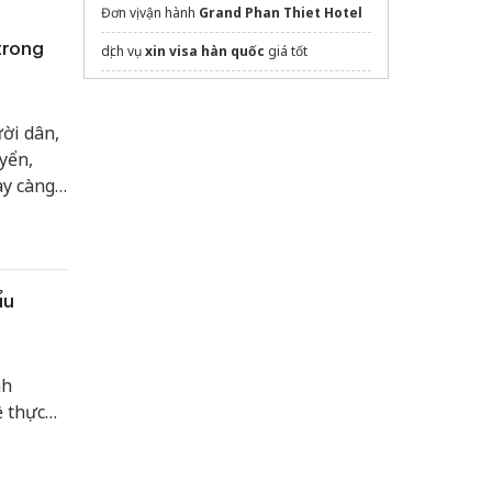
Đơn vị vận hành
Grand Phan Thiet Hotel
trong
dịch vụ
xin visa hàn quốc
giá tốt
mekong tours
cu chi tours
ời dân,
yển,
VietKolors
cu chi tunnels half day tour
ày càng
Bàn chải khách sạn
ợc đánh
g trong
dán phim cách nhiệt ô tô
ệp, sàn
Website cắm trại
nghiencamtrai
ẩu
Vietnam Airlines
Sửa máy rửa bát bosch
nh
ề thực