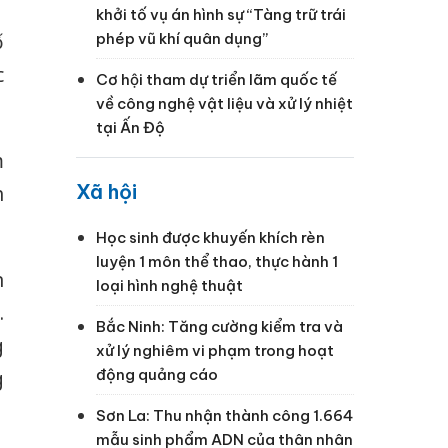
khởi tố vụ án hình sự “Tàng trữ trái
ố
phép vũ khí quân dụng”
c
Cơ hội tham dự triển lãm quốc tế
về công nghệ vật liệu và xử lý nhiệt
tại Ấn Độ
m
Xã hội
h
Học sinh được khuyến khích rèn
luyện 1 môn thể thao, thực hành 1
n
loại hình nghệ thuật
.
Bắc Ninh: Tăng cường kiểm tra và
g
xử lý nghiêm vi phạm trong hoạt
động quảng cáo
g
Sơn La: Thu nhận thành công 1.664
mẫu sinh phẩm ADN của thân nhân