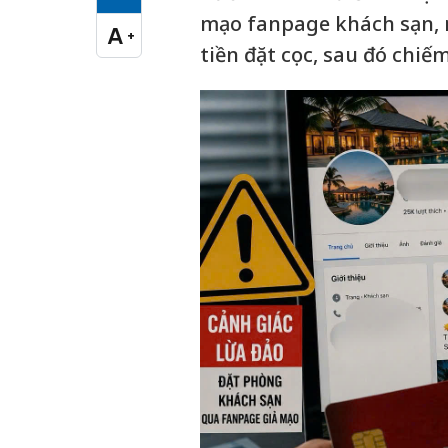
Cỡ chữ vừa
mạo fanpage khách sạn, r
A
+
Cỡ chữ lớn
tiền đặt cọc, sau đó chiếm