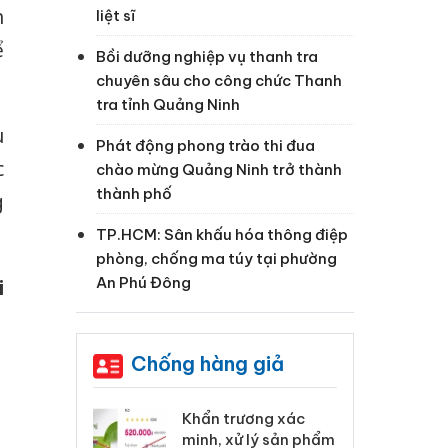
h
liệt sĩ
ể
Bồi dưỡng nghiệp vụ thanh tra
chuyên sâu cho công chức Thanh
tra tỉnh Quảng Ninh
u
Phát động phong trào thi đua
c
chào mừng Quảng Ninh trở thành
thành phố
g
TP.HCM: Sân khấu hóa thông điệp
phòng, chống ma túy tại phường
An Phú Đông
i
Chống hàng giả
 Tiêu hủy
Khẩn trương xác
Cà
ai hàng ngàn
minh, xử lý sản phẩm
cô