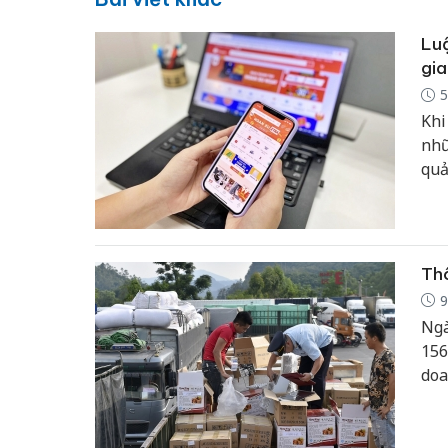
Luậ
gia
5
Khi
nhữ
quả
phổ
giá
môi
thư
Thô
9
Ngà
156
doa
phẩ