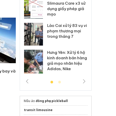
m nhập lậu,
Slimaura Care x3 sử
sả
môi trường
dụng giấy phép giả
bả
anh
mạo
ki
 Thanh Hóa
Lào Cai xử lý 83 vụ vi
Cô
ại trong vụ
phạm thương mại
tìm
xuất, buôn
trong tháng 7
án
 sào giả
bá
Hưng Yên: Xử lý 6 hộ
óa: Tìm bị
Th
kinh doanh bán hàng
g vụ án buôn
hạ
giả mạo nhãn hiệu
h sữa
bá
Adidas, Nike
 giả
Mo
y bay và
Mẫu áo
đồng phục pickleball
transit limousine