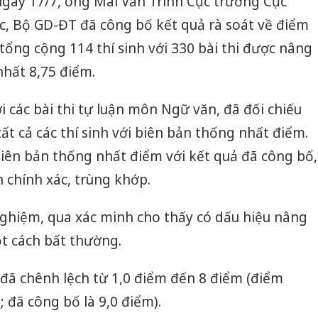
ngày 17/7, ông Mai Văn Trinh Cục trưởng Cục
c, Bộ GD-ĐT đã công bố kết quả rà soát về điểm
tổng cộng 114 thí sinh với 330 bài thi được nâng
nhất 8,75 điểm.
i các bài thi tự luận môn Ngữ văn, đã đối chiếu
tất cả các thí sinh với biên bản thống nhất điểm.
 biên bản thống nhất điểm với kết quả đã công bố,
 chính xác, trùng khớp.
c nghiệm, qua xác minh cho thấy có dấu hiệu nâng
ột cách bất thường.
n đã chênh lệch từ 1,0 điểm đến 8 điểm (điểm
 đã công bố là 9,0 điểm).