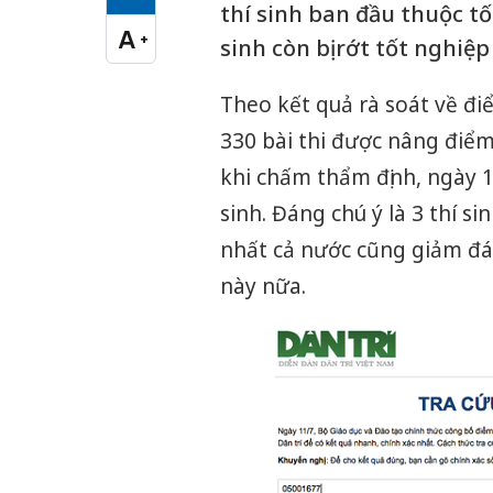
Cỡ chữ vừa
thí sinh ban đầu thuộc tố
A
+
sinh còn bị rớt tốt nghiệp 
Cỡ chữ lớn
Theo kết quả rà soát về điể
330 bài thi được nâng điểm
khi chấm thẩm định, ngày 11
sinh. Đáng chú ý là 3 thí 
nhất cả nước cũng giảm đ
này nữa.