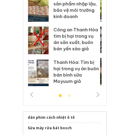
m nhập lậu,
Slimaura Care x3 sử
sả
môi trường
dụng giấy phép giả
bả
anh
mạo
ki
 Thanh Hóa
Lào Cai xử lý 83 vụ vi
Cô
ại trong vụ
phạm thương mại
tìm
xuất, buôn
trong tháng 7
án
 sào giả
bá
Hưng Yên: Xử lý 6 hộ
óa: Tìm bị
Th
kinh doanh bán hàng
g vụ án buôn
hạ
giả mạo nhãn hiệu
h sữa
bá
Adidas, Nike
 giả
Mo
dán phim cách nhiệt ô tô
Sửa máy rửa bát bosch