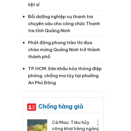
liệt sĩ
Bồi dưỡng nghiệp vụ thanh tra
chuyên sâu cho công chức Thanh
tra tỉnh Quảng Ninh
Phát động phong trào thi đua
chào mừng Quảng Ninh trở thành
thành phố
TP.HCM: Sân khấu hóa thông điệp
phòng, chống ma túy tại phường
An Phú Đông
Chống hàng giả
 Tiêu hủy
Khẩn trương xác
Cà
ai hàng ngàn
minh, xử lý sản phẩm
cô