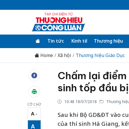
Tin tức
Kinh tế
Thương hiệu
Home
Xã hội
Thương hiệu Giáo Dục
Chấm lại điểm 
sinh tốp đầu bị
10:48 18/07/2018
Thương hiệu
CỠ CHỮ
A
Sau khi Bộ GD&ĐT vào cuộ
−
Cỡ chữ nhỏ
của thí sinh Hà Giang, kế
A