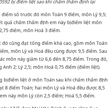
0592 bị điểm liệt sao khi chấm thẩm định lại
sản phẩ
bảo vệ 
kinh do
, điểm số trước đó môn Toán 9 điểm, môn Lý 9,5;
 quả chấm thẩm định em này bị điểm liệt môn
Công an
tìm bị h
 2,75 điểm, môn Hoá 3 điểm.
án sản 
bán yến
c đó cũng đạt tổng điểm khá cao, gồm môn Toán
Thanh H
điểm, môn Lý và Hoá đều cùng được 9,5 điểm. Sau
hại tron
ác môn này giảm từ 6,6 đến 8,75 điểm. Trong đó,
bán bìn
Moyuum
 Anh 2; Lý 2,5; môn Hoá 0,75 điểm (điểm liệt).
 bị điểm liệt ở môn Toán sau khi chấm thẩm định
 đạt 8 điểm Toán; hai môn Lý và Hoá đều được 8,5
 em này môn Lý còn 2,5 điểm; Hoá 5,5 điểm.