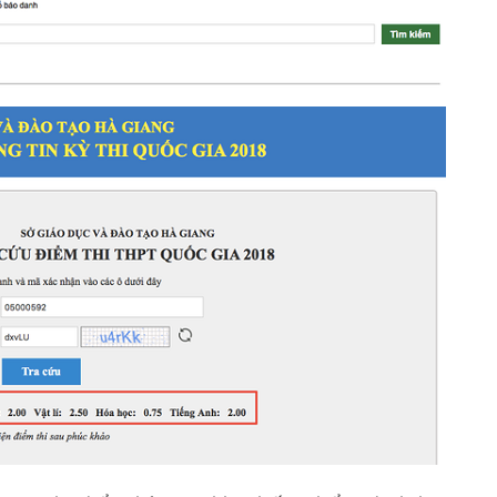
Cà Mau:
công kh