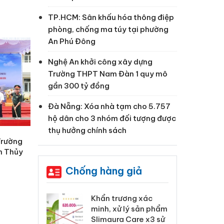
TP.HCM: Sân khấu hóa thông điệp
phòng, chống ma túy tại phường
An Phú Đông
Nghệ An khởi công xây dựng
Trường THPT Nam Đàn 1 quy mô
gần 300 tỷ đồng
Đà Nẵng: Xóa nhà tạm cho 5.757
hộ dân cho 3 nhóm đối tượng được
thụ hưởng chính sách
Trường
n Thủy
Chống hàng giả
 Tiêu hủy
Khẩn trương xác
Cà
ai hàng ngàn
minh, xử lý sản phẩm
cô
m nhập lậu,
Slimaura Care x3 sử
sả