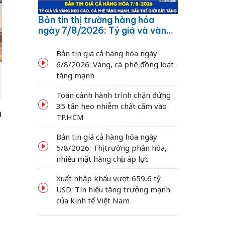
Bản tin thị trường hàng hóa
ngày 7/8/2026: Tỷ giá và vàng
neo cao, cà phê tăng mạnh,
dầu thế giới bật tăng
Bản tin giá cả hàng hóa ngày
6/8/2026: Vàng, cà phê đồng loạt
tăng mạnh
Toàn cảnh hành trình chặn đứng
35 tấn heo nhiễm chất cấm vào
à
TP.HCM
Bản tin giá cả hàng hóa ngày
5/8/2026: Thị trường phân hóa,
nhiều mặt hàng chịu áp lực
ã
Xuất nhập khẩu vượt 659,6 tỷ
USD: Tín hiệu tăng trưởng mạnh
của kinh tế Việt Nam