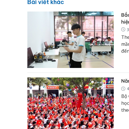
Bài viết khác
Bắ
hiệ
3
The
mầm
đến
đầu
để 
quy
môn
Nă
4
Bộ 
học
the
1 t
trư