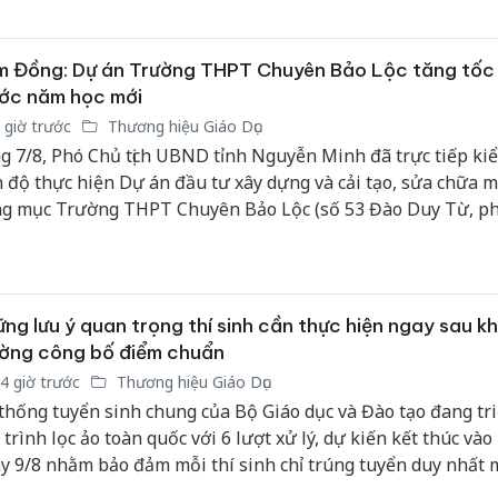
 Đồng: Dự án Trường THPT Chuyên Bảo Lộc tăng tốc 
ớc năm học mới
 giờ trước
Thương hiệu Giáo Dục
g 7/8, Phó Chủ tịch UBND tỉnh Nguyễn Minh đã trực tiếp ki
n độ thực hiện Dự án đầu tư xây dựng và cải tạo, sửa chữa m
g mục Trường THPT Chuyên Bảo Lộc (số 53 Đào Duy Từ, p
 Lộc, tỉnh Lâm Đồng). Cùng tham gia đoàn công tác có lãnh 
 ngành, địa phương và các đơn vị liên quan.
ng lưu ý quan trọng thí sinh cần thực hiện ngay sau kh
ờng công bố điểm chuẩn
4 giờ trước
Thương hiệu Giáo Dục
thống tuyển sinh chung của Bộ Giáo dục và Đào tạo đang tri
 trình lọc ảo toàn quốc với 6 lượt xử lý, dự kiến kết thúc vào
y 9/8 nhằm bảo đảm mỗi thí sinh chỉ trúng tuyển duy nhất 
yện vọng ưu tiên cao nhất. Ngay sau đó, các cơ sở đào tạo t