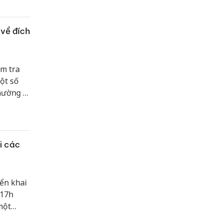
về đích
ểm tra
ột số
hường 1
đạo các
i các
ển khai
 17h
một
rên cả