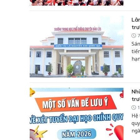
Lâm
trư
7
Sán
tiế
hạn
Bảo
sở,
Nhữ
trư
1
Hệ 
quy
ngà
ngu