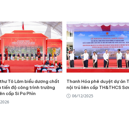
 thư Tô Lâm biểu dương chất
Thanh Hóa phê duyệt dự án 
 tiến độ công trình trường
nội trú liên cấp TH&THCS Sơ
liên cấp Si Pa Phìn
06/12/2025
/2026
Cà Mau:
công kh
sản phẩ