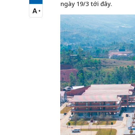
Cỡ chữ vừa
ngày 19/3 tới đây.
A
+
Cỡ chữ lớn