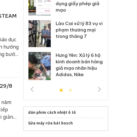
môi trường
dụng giấy phép giả
bả
anh
mạo
ki
/STEAM
 Thanh Hóa
Lào Cai xử lý 83 vụ vi
Cô
ại trong vụ
phạm thương mại
tìm
xuất, buôn
trong tháng 7
án
iáo dục
 sào giả
bá
nh hướng
ng bước
Hưng Yên: Xử lý 6 hộ
óa: Tìm bị
Th
g gian
kinh doanh bán hàng
g vụ án buôn
hạ
giả mạo nhãn hiệu
 giải
h sữa
bá
Adidas, Nike
ức liên
 giả
Mo
 29/8
n năm
tiếp
dán phim cách nhiệt ô tô
i giảng
Sửa máy rửa bát bosch
sớm nhất