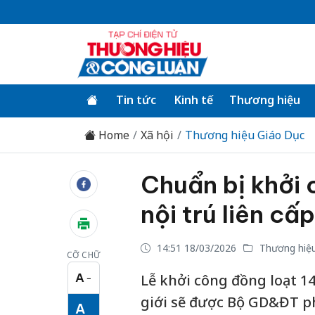
Tin tức
Kinh tế
Thương hiệu
Home
Xã hội
Thương hiệu Giáo Dục
Chuẩn bị khởi 
nội trú liên cấ
14:51 18/03/2026
Thương hiệu
CỠ CHỮ
A
Lễ khởi công đồng loạt 1
−
Cỡ chữ nhỏ
giới sẽ được Bộ GD&ĐT ph
A