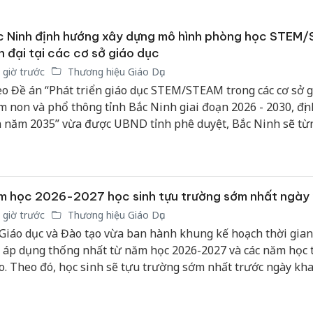
bảo vệ 
kinh do
c Ninh định hướng xây dựng mô hình phòng học STEM
n đại tại các cơ sở giáo dục
Công an
tìm bị h
 giờ trước
Thương hiệu Giáo Dục
án sản 
o Đề án “Phát triển giáo dục STEM/STEAM trong các cơ sở g
bán yến
 non và phổ thông tỉnh Bắc Ninh giai đoạn 2026 - 2030, đị
 năm 2035” vừa được UBND tỉnh phê duyệt, Bắc Ninh sẽ từ
Thanh H
 tư phòng học STEM/STEAM tại các cơ sở giáo dục, tạo khôn
hại tron
học sinh trực tiếp trải nghiệm, khám phá, thiết kế, chế tạo và
bán bìn
ết các vấn đề thực tiễn thông qua các dự án tích hợp kiến th
Moyuum
.
m học 2026-2027 học sinh tựu trường sớm nhất ngày
 giờ trước
Thương hiệu Giáo Dục
Giáo dục và Đào tạo vừa ban hành khung kế hoạch thời gia
 áp dụng thống nhất từ năm học 2026-2027 và các năm học 
o. Theo đó, học sinh sẽ tựu trường sớm nhất trước ngày kha
uần, riêng học sinh lớp 1, lớp 9 và lớp 12 được tựu trường 
ớc 2 tuần.