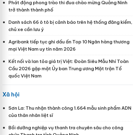
Phát động phong trào thi đua chào mừng Quảng Ninh
trở thành thành phố
Danh sách 66 ô tô bị cảnh báo trên hệ thống đăng kiểm,
chủ xe cần lưu ý
Agribank tiếp tục ghi dấu ấn Top 10 Ngân hàng thương
mại Việt Nam uy tín năm 2026
Kết nối và lan tỏa giá trị Việt: Đoàn Siêu Mẫu Nhí Toàn
Cầu 2026 gặp mặt Ủy ban Trung ương Mặt trận Tổ
quốc Việt Nam
Xã hội
Sơn La: Thu nhận thành công 1.664 mẫu sinh phẩm ADN
của thân nhân liệt sĩ
Bồi dưỡng nghiệp vụ thanh tra chuyên sâu cho công
chức Thanh tra tỉnh Quảng Ninh