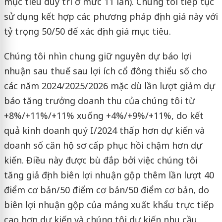
mục tiêu duy trì ở mức 11 lần). Chúng tôi tiếp tục
sử dụng kết hợp các phương pháp định giá này với
tỷ trọng 50/50 để xác định giá mục tiêu.
Chúng tôi nhìn chung giữ nguyên dự báo lợi
nhuận sau thuế sau lợi ích cổ đông thiểu số cho
các năm 2024/2025/2026 mặc dù lần lượt giảm dự
báo tăng trưởng doanh thu của chúng tôi từ
+8%/+11%/+11% xuống +4%/+9%/+11%, do kết
quả kinh doanh quý I/2024 thấp hơn dự kiến và
doanh số căn hộ sơ cấp phục hồi chậm hơn dự
kiến. Điều này được bù đắp bởi việc chúng tôi
tăng giả định biên lợi nhuận gộp thêm lần lượt 40
điểm cơ bản/50 điểm cơ bản/50 điểm cơ bản, do
biên lợi nhuận gộp của mảng xuất khẩu trực tiếp
cao hơn dự kiến và chúng tôi dự kiến nhu cầu