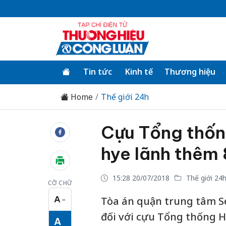
Tin tức
Kinh tế
Thương hiệu
Home
Thế giới 24h
Cựu Tổng thốn
hye lãnh thêm 
15:28 20/07/2018
Thế giới 24
CỠ CHỮ
A
Tòa án quận trung tâm S
−
Cỡ chữ nhỏ
đối với cựu Tổng thống H
A