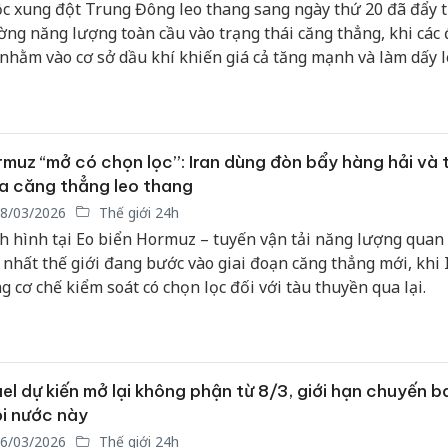
c xung đột Trung Đông leo thang sang ngày thứ 20 đã đẩy t
ờng năng lượng toàn cầu vào trạng thái căng thẳng, khi các
 nhằm vào cơ sở dầu khí khiến giá cả tăng mạnh và làm dấy 
“cú sốc dầu mỏ” mới.
muz “mở có chọn lọc”: Iran dùng đòn bẩy hàng hải và t
a căng thẳng leo thang
8/03/2026
Thế giới 24h
h hình tại Eo biển Hormuz – tuyến vận tải năng lượng quan
 nhất thế giới đang bước vào giai đoạn căng thẳng mới, khi 
g cơ chế kiểm soát có chọn lọc đối với tàu thuyền qua lại.
ael dự kiến mở lại không phận từ 8/3, giới hạn chuyến b
i nước này
6/03/2026
Thế giới 24h