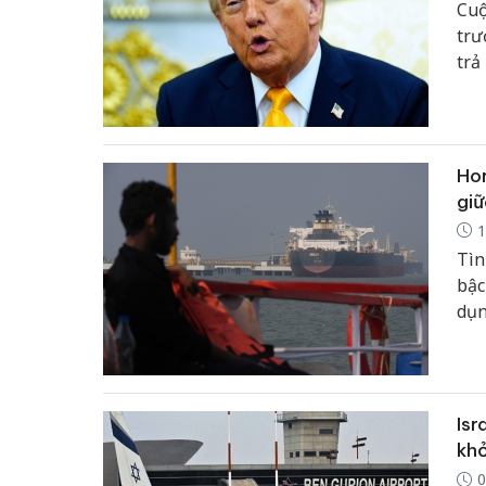
Cuộ
trư
trả
cơ 
Hor
giữ
1
Tìn
bậc
dụn
Isr
khỏ
0