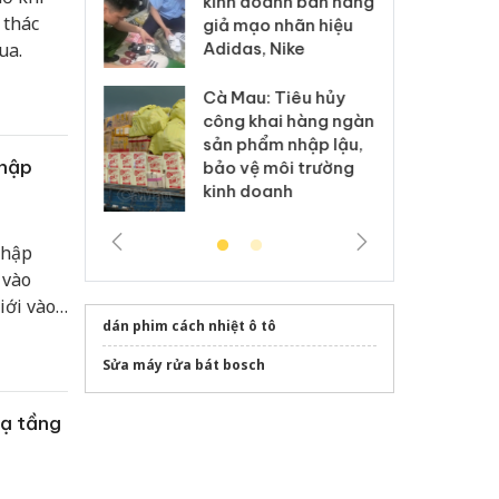
kinh doanh bán hàng
g vụ án buôn
hạ
 thác
giả mạo nhãn hiệu
h sữa
bá
Adidas, Nike
ua.
 giả
Mo
Cà Mau: Tiêu hủy
g: Đối tượng
An
công khai hàng ngàn
 đường dây
ch
sản phẩm nhập lậu,
 giả tại Phú
bá
nhập
bảo vệ môi trường
 đầu thú
Qu
kinh doanh
nhập
 vào
iới vào
dán phim cách nhiệt ô tô
Sửa máy rửa bát bosch
hạ tầng