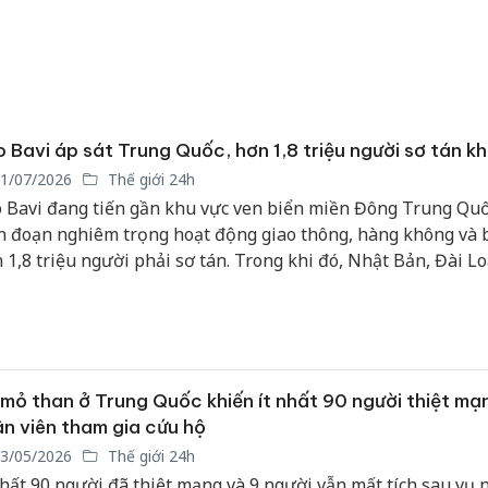
 Bavi áp sát Trung Quốc, hơn 1,8 triệu người sơ tán k
1/07/2026
Thế giới 24h
 Bavi đang tiến gần khu vực ven biển miền Đông Trung Quố
n đoạn nghiêm trọng hoạt động giao thông, hàng không và 
 1,8 triệu người phải sơ tán. Trong khi đó, Nhật Bản, Đài L
ung Quốc) và Philippines cũng đang gồng mình ứng phó vớ
, gió mạnh và những thiệt hại do hoàn lưu cơn bão gây ra.
Công an
tìm bị h
án sản 
mỏ than ở Trung Quốc khiến ít nhất 90 người thiệt mạ
bán yến
n viên tham gia cứu hộ
3/05/2026
Thế giới 24h
Thanh H
nhất 90 người đã thiệt mạng và 9 người vẫn mất tích sau vụ 