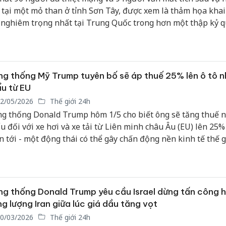
hại tron
 tại một mỏ than ở tỉnh Sơn Tây, được xem là thảm họa khai
bán bìn
nghiêm trọng nhất tại Trung Quốc trong hơn một thập kỷ q
Moyuum
An Gian
chủ mưu
bán hàng
g thống Mỹ Trump tuyên bố sẽ áp thuế 25% lên ô tô 
Quốc ra
u từ EU
2/05/2026
Thế giới 24h
g thống Donald Trump hôm 1/5 cho biết ông sẽ tăng thuế 
u đối với xe hơi và xe tải từ Liên minh châu Âu (EU) lên 25%
n tới - một động thái có thể gây chấn động nền kinh tế thế g
i điểm mong manh.
g thống Donald Trump yêu cầu Israel dừng tấn công 
g lượng Iran giữa lúc giá dầu tăng vọt
0/03/2026
Thế giới 24h