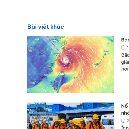
Bài viết khác
Bão
1
Bão
giá
hơn
(Tr
lớn
Nổ 
nhâ
2
Ít 