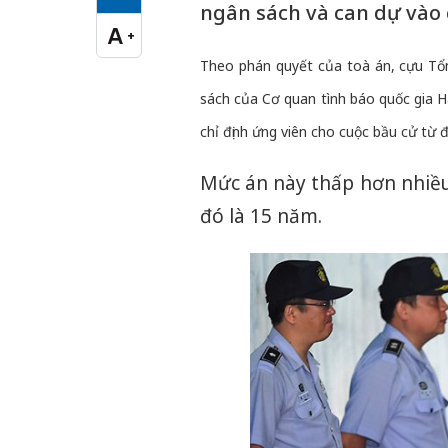
Cỡ chữ vừa
ngân sách và can dự vào 
A
+
Cỡ chữ lớn
Theo phán quyết của toà án, cựu Tổng
sách của Cơ quan tình báo quốc gia H
chỉ định ứng viên cho cuộc bầu cử từ
Mức án này thấp hơn nhiều
đó là 15 năm.