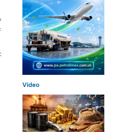
n
c
c
Video