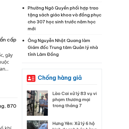
Phường Ngô Quyền phối hợp trao
tặng sách giáo khoa và đồng phục
cho 307 học sinh trước năm học
mới
hẩn cấp
Ông Nguyễn Nhật Quang làm
Giám đốc Trung tâm Quản lý nhà
tỉnh Lâm Đồng
c, gây
buộc
oan
i mưa
Chống hàng giả
 Thanh Hóa
Lào Cai xử lý 83 vụ vi
Cô
ại trong vụ
phạm thương mại
tìm
xuất, buôn
trong tháng 7
án
ng, 870
 sào giả
bá
Hưng Yên: Xử lý 6 hộ
óa: Tìm bị
Th
nổ khí