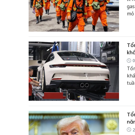
gas
mỏ 
Tổn
khẩ
0
Tổn
khẩ
tuầ
thờ
Tổn
năn
2