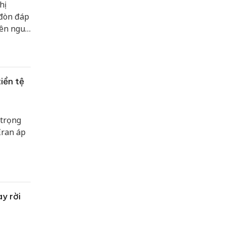
hị
 đòn đáp
lên nguy
iền tệ
 trọng
Iran áp
ay rời