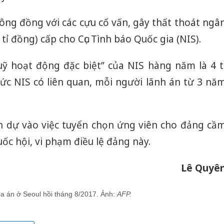
ông đồng với các cựu cố vấn, gây thất thoát ngâ
 tỉ đồng) cấp cho Cục Tình báo Quốc gia (NIS).
quỹ hoạt động đặc biệt” của NIS hàng năm là 4 t
hức NIS có liên quan, mỗi người lãnh án từ 3 nă
an dự vào việc tuyển chọn ứng viên cho đảng cầ
ốc hội, vi phạm điều lệ đảng này.
Lê Quyê
 án ở Seoul hồi tháng 8/2017. Ảnh:
AFP.