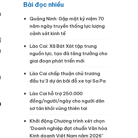
Bài đọc nhiều
n
Quảng Ninh: Gặp mặt kỷ niệm 70
năm ngày truyền thống lực lượng
cảnh sát kinh tế
ỉ
Lào Cai: Xã Bát Xát tập trung
m
nguồn lực, tạo đà tăng trưởng cho
giai đoạn phát triển mới
Lào Cai chấp thuận chủ trương
m
đầu tư 3 dự án bãi đỗ xe tại Sa Pa
Lào Cai hỗ trợ 250.000
đồng/người/ngày cho người dân
n
sơ tán khỏi vùng thiên tai
Khởi động Chương trình xét chọn
"Doanh nghiệp đạt chuẩn Văn hóa
Kinh doanh Việt Nam năm 2026"