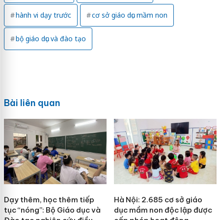
hành vi dạy trước
cơ sở giáo dục mầm non
bộ giáo dục và đào tạo
Bài liên quan
Dạy thêm, học thêm tiếp
Hà Nội: 2.685 cơ sở giáo
tục “nóng”: Bộ Giáo dục và
dục mầm non độc lập được