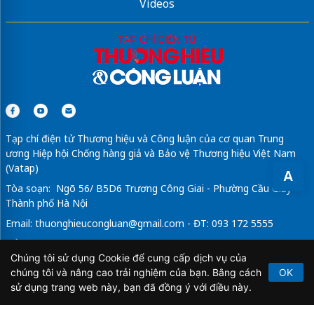
Videos
Tạp chí điện tử Thương hiệu và Công luận của cơ quan Trung
ương Hiệp hội Chống hàng giả và Bảo vệ Thương hiệu Việt Nam
(Vatap)
A
Tòa soạn: Ngõ 56/ B5D6 Trương Công Giai - Phường Cầu Giấy -
Thành phố Hà Nội
Email:
thuonghieucongluan@gmail.com
- ĐT: 093 172 5555
Tổng Biên Tập: Vũ Đức Thuận
Chúng tôi sử dụng Cookie để cung cấp dịch vụ của
Giấy phép hoạt động báo chí điện tử số 64/GP-BTTTT do Bộ
chúng tôi và nâng cao trải nghiệm của bạn. Bằng cách
OK
Thông tin và Truyền thông cấp ngày 21/2/2020.
sử dụng trang web này, bạn đã đồng ý với điều này.