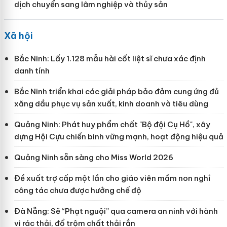
dịch chuyển sang lâm nghiệp và thủy sản
Xã hội
Bắc Ninh: Lấy 1.128 mẫu hài cốt liệt sĩ chưa xác định
danh tính
Bắc Ninh triển khai các giải pháp bảo đảm cung ứng đủ
xăng dầu phục vụ sản xuất, kinh doanh và tiêu dùng
Quảng Ninh: Phát huy phẩm chất "Bộ đội Cụ Hồ", xây
dựng Hội Cựu chiến binh vững mạnh, hoạt động hiệu quả
Quảng Ninh sẵn sàng cho Miss World 2026
Đề xuất trợ cấp một lần cho giáo viên mầm non nghỉ
công tác chưa được hưởng chế độ
Đà Nẵng: Sẽ “Phạt nguội” qua camera an ninh với hành
vi rác thải, đổ trộm chất thải rắn