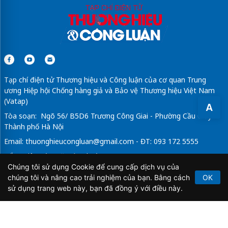
Tạp chí điện tử Thương hiệu và Công luận của cơ quan Trung
ương Hiệp hội Chống hàng giả và Bảo vệ Thương hiệu Việt Nam
(Vatap)
A
Tòa soạn: Ngõ 56/ B5D6 Trương Công Giai - Phường Cầu Giấy -
Thành phố Hà Nội
Email:
thuonghieucongluan@gmail.com
- ĐT: 093 172 5555
Tổng Biên Tập: Vũ Đức Thuận
Chúng tôi sử dụng Cookie để cung cấp dịch vụ của
Giấy phép hoạt động báo chí điện tử số 64/GP-BTTTT do Bộ
chúng tôi và nâng cao trải nghiệm của bạn. Bằng cách
OK
Thông tin và Truyền thông cấp ngày 21/2/2020.
sử dụng trang web này, bạn đã đồng ý với điều này.