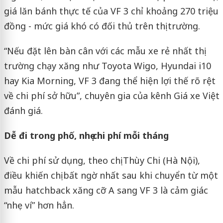
giá lăn bánh thực tế của VF 3 chỉ khoảng 270 triệu
đồng - mức giá khó có đối thủ trên thị trường.
“Nếu đặt lên bàn cân với các mẫu xe rẻ nhất thị
trường chạy xăng như Toyota Wigo, Hyundai i10
hay Kia Morning, VF 3 đang thể hiện lợi thế rõ rệt
về chi phí sở hữu”, chuyên gia của kênh Giá xe Việt
đánh giá.
Dễ đi trong phố, nhẹ chi phí mỗi tháng
Về chi phí sử dụng, theo chị Thùy Chi (Hà Nội),
điều khiến chị bất ngờ nhất sau khi chuyển từ một
mẫu hatchback xăng cỡ A sang VF 3 là cảm giác
“nhẹ ví” hơn hẳn.