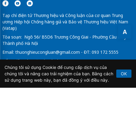
Tạp chí điện tử Thương hiệu và Công luận của cơ quan Trung
ương Hiệp hội Chống hàng giả và Bảo vệ Thương hiệu Việt Nam
(Vatap)
A
Tòa soạn: Ngõ 56/ B5D6 Trương Công Giai - Phường Cầu Giấy -
Thành phố Hà Nội
Email:
thuonghieucongluan@gmail.com
- ĐT: 093 172 5555
Tổng Biên Tập: Vũ Đức Thuận
Chúng tôi sử dụng Cookie để cung cấp dịch vụ của
Giấy phép hoạt động báo chí điện tử số 64/GP-BTTTT do Bộ
chúng tôi và nâng cao trải nghiệm của bạn. Bằng cách
OK
Thông tin và Truyền thông cấp ngày 21/2/2020.
sử dụng trang web này, bạn đã đồng ý với điều này.
Copyright © 2026
TẠP CHÍ THƯƠNG HIỆU & CÔNG
LUẬN
. All Rights Reserved.
Bản quyền thuộc Tạp chí Thương hiệu và Công luận. Cấm
sao chép dưới mọi hình thức nếu không có sự chấp thuận