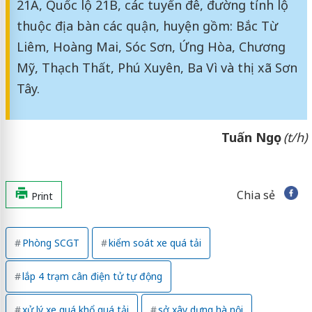
21A, Quốc lộ 21B, các tuyến đê, đường tỉnh lộ
thuộc địa bàn các quận, huyện gồm: Bắc Từ
Liêm, Hoàng Mai, Sóc Sơn, Ứng Hòa, Chương
Mỹ, Thạch Thất, Phú Xuyên, Ba Vì và thị xã Sơn
Tây.
Tuấn Ngọc
(t/h)
Chia sẻ
Print
Phòng SCGT
kiểm soát xe quá tải
lắp 4 trạm cân điện tử tự động
xử lý xe quá khổ quá tải
sở xây dựng hà nội