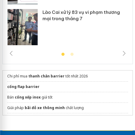
Lào Cai xử lý 83 vụ vi phạm thương
mại trong tháng 7
Chi phí mua
thanh chắn barrier
tốt nhất 2026
cổng flap barrier
Bán
cổng xếp inox
giá tốt
Giải pháp
bãi đỗ xe thông minh
chất lượng
cổng tự động bình dương
Bảo hiểm thân vỏ ô tô Liberty
Báo giá trên MoMo