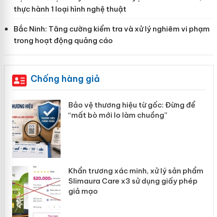
thực hành 1 loại hình nghệ thuật
Bắc Ninh: Tăng cường kiểm tra và xử lý nghiêm vi phạm
trong hoạt động quảng cáo
Chống hàng giả
àng
Bảo vệ thương hiệu từ gốc: Đừng để
“mất bò mới lo làm chuồng”
ản
Khẩn trương xác minh, xử lý sản phẩm
 án
Slimaura Care x3 sử dụng giấy phép
giả mạo