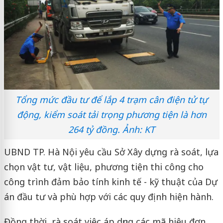
Tổng mức đầu tư để lắp 4 trạm cân điện tử tự
động, kiểm soát tải trọng phương tiện là hơn
264 tỷ đồng. Ảnh: KT
UBND TP. Hà Nội yêu cầu Sở Xây dựng rà soát, lựa
chọn vật tư, vật liệu, phương tiện thi công cho
công trình đảm bảo tính kinh tế - kỹ thuật của Dự
án đầu tư và phù hợp với các quy định hiện hành.
Đồng thời, rà soát việc áp dụng các mã hiệu đơn