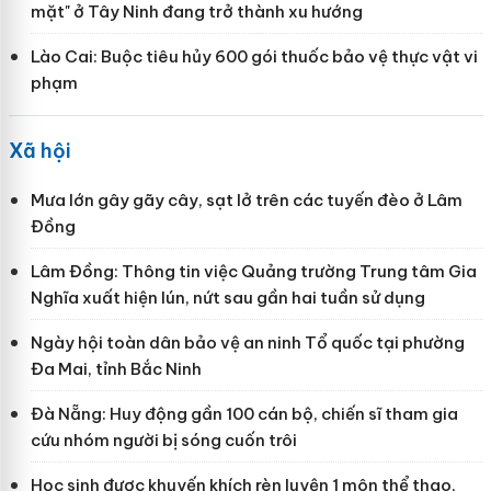
mặt" ở Tây Ninh đang trở thành xu hướng
Lào Cai: Buộc tiêu hủy 600 gói thuốc bảo vệ thực vật vi
phạm
Xã hội
Mưa lớn gây gãy cây, sạt lở trên các tuyến đèo ở Lâm
Đồng
Lâm Đồng: Thông tin việc Quảng trường Trung tâm Gia
Nghĩa xuất hiện lún, nứt sau gần hai tuần sử dụng
Ngày hội toàn dân bảo vệ an ninh Tổ quốc tại phường
Đa Mai, tỉnh Bắc Ninh
Đà Nẵng: Huy động gần 100 cán bộ, chiến sĩ tham gia
cứu nhóm người bị sóng cuốn trôi
Học sinh được khuyến khích rèn luyện 1 môn thể thao,