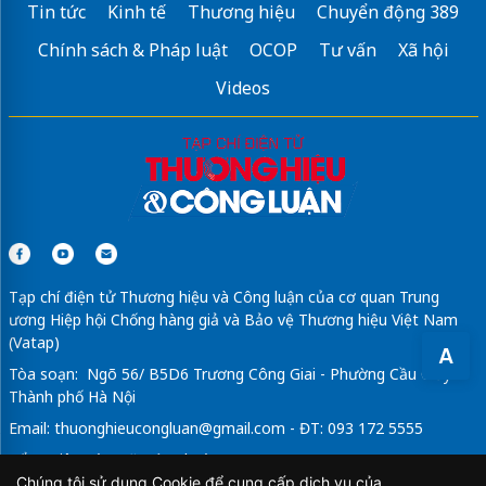
Tin tức
Kinh tế
Thương hiệu
Chuyển động 389
Phân phối
thanh chắn barie
an ninh
Chính sách & Pháp luật
OCOP
Tư vấn
Xã hội
dán phim cách nhiệt ô tô
Videos
dù lệch tâm
Sửa máy rửa bát bosch
Máy gia nhiệt NTN
Tạp chí điện tử Thương hiệu và Công luận của cơ quan Trung
ương Hiệp hội Chống hàng giả và Bảo vệ Thương hiệu Việt Nam
(Vatap)
A
Tòa soạn: Ngõ 56/ B5D6 Trương Công Giai - Phường Cầu Giấy -
Thành phố Hà Nội
Email:
thuonghieucongluan@gmail.com
- ĐT: 093 172 5555
Tổng Biên Tập: Vũ Đức Thuận
Chúng tôi sử dụng Cookie để cung cấp dịch vụ của