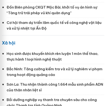
Đồn Biên phòng CKQT Mộc Bài, khởi tố vụ án hình sự
“Tàng trữ trái phép vũ khí quân dụng”
Cơ hội tham dự triển lãm quốc tế về công nghệ vật liệu
và xử lý nhiệt tại Ấn Độ
Xã hội
Học sinh được khuyến khích rèn luyện 1 môn thể thao,
thực hành 1 loại hình nghệ thuật
Bắc Ninh: Tăng cường kiểm tra và xử lý nghiêm vi phạm
trong hoạt động quảng cáo
Sơn La: Thu nhận thành công 1.664 mẫu sinh phẩm ADN
của thân nhân liệt sĩ
Bồi dưỡng nghiệp vụ thanh tra chuyên sâu cho công
chức Thanh tra tỉnh Quảng Ninh