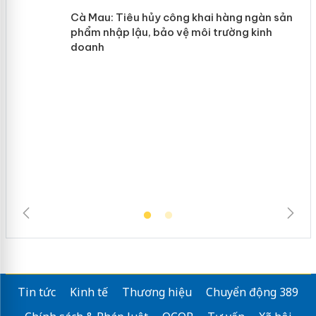
y
Hưng Yên: Xử lý 6 hộ kinh doanh bán
hàng giả mạo nhãn hiệu Adidas, Nike
Cà Mau: Tiêu hủy công khai hàng
ngàn sản phẩm nhập lậu, bảo vệ môi
trường kinh doanh
Tin tức
Kinh tế
Thương hiệu
Chuyển động 389