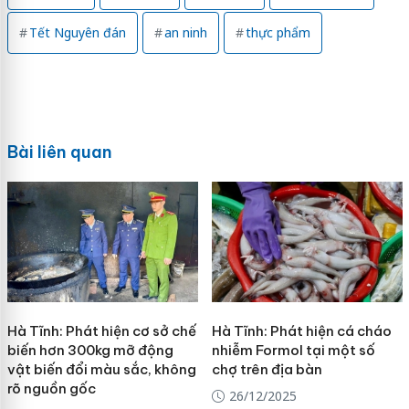
Tết Nguyên đán
an ninh
thực phẩm
Bài liên quan
Hà Tĩnh: Phát hiện cơ sở chế
Hà Tĩnh: Phát hiện cá cháo
biến hơn 300kg mỡ động
nhiễm Formol tại một số
vật biến đổi màu sắc, không
chợ trên địa bàn
rõ nguồn gốc
26/12/2025