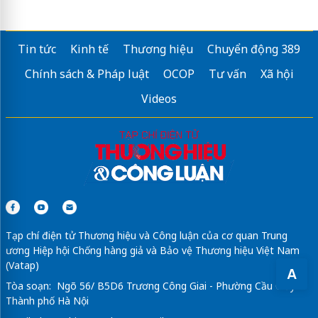
VietKolors
hanoi tours
Check in
Mũi Cực Đông
Việt Nam
Tin tức
Kinh tế
Thương hiệu
Chuyển động 389
tour vũng tàu 2 ngày 1 đêm
Chính sách & Pháp luật
OCOP
Tư vấn
Xã hội
giá
xe nâng điện đứng lái
mới nhất
Videos
dán phim cách nhiệt ô tô
fast track tân sơn nhất
Sửa máy rửa bát bosch
Tạp chí điện tử Thương hiệu và Công luận của cơ quan Trung
ương Hiệp hội Chống hàng giả và Bảo vệ Thương hiệu Việt Nam
(Vatap)
A
Tòa soạn: Ngõ 56/ B5D6 Trương Công Giai - Phường Cầu Giấy -
Thành phố Hà Nội