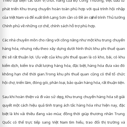
Theo đại diện các đơn vị chức năng của Bộ Công Thương, việc đầu tư
phát triển Khu trung chuyển hoàn toàn phù hợp với quá trình hội nhập
của Việt Nam và để xuất tỉnh Lạng Sơn cần có Đề án cụ thể trình Thủ tướng
Chính phủ về những cơ chế, chính sách hỗ trợ phù hợp.
Các nhà chuyên môn cho rằng với công năng như một khu trung chuyển
hàng hóa, nhưng nếu theo xây dựng dưới hình thức khu phi thuế quan
thì sẽ rất thuận lợi. Ưu việt của khu phi thuế quan là có kho, bãi, có khu
kiểm dịch, kiểm tra chất lượng hàng hóa, đặc biệt, hàng hóa đưa vào đó
không hạn chế thời gian.Trong khu phi thuế quan cũng có thể tổ chức
hội chợ, triển lãm, đóng gói, phân loại, bảo quản hàng hóa, rất thuận tiện.
Sau khi hoàn thiện và đi vào sử dụng, Khu trung chuyển hàng hóa sẽ giải
quyết một cách hiệu quả tình trạng ách tắc hàng hóa như hiện nay, đặc
biệt là khi vải thiều đang vào mùa; đồng thời giúp thương nhân Trung
Quốc có thể trực tiếp sang Việt Nam tìm hiểu, trao đổi thị trường và