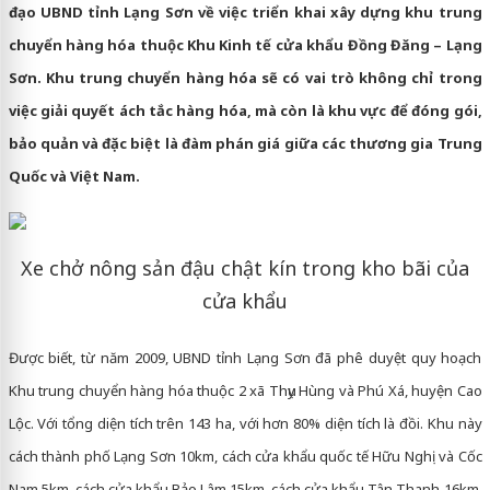
đạo UBND tỉnh Lạng Sơn về việc triển khai xây dựng khu trung
chuyển hàng hóa thuộc Khu Kinh tế cửa khẩu Đồng Đăng – Lạng
Sơn. Khu trung chuyển hàng hóa sẽ có vai trò không chỉ trong
việc giải quyết ách tắc hàng hóa, mà còn là khu vực để đóng gói,
bảo quản và đặc biệt là đàm phán giá giữa các thương gia Trung
Quốc và Việt Nam.
Xe chở nông sản đậu chật kín trong kho bãi của
cửa khẩu
Được biết, từ năm 2009, UBND tỉnh Lạng Sơn đã phê duyệt quy hoạch
Khu trung chuyển hàng hóa thuộc 2 xã Thụy Hùng và Phú Xá, huyện Cao
Lộc. Với tổng diện tích trên 143 ha, với hơn 80% diện tích là đồi. Khu này
cách thành phố Lạng Sơn 10km, cách cửa khẩu quốc tế Hữu Nghị và Cốc
Nam 5km, cách cửa khẩu Bảo Lâm 15km, cách cửa khẩu Tân Thanh 16km,