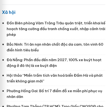
Xã hội
Đồn Biên phòng Vàm Trảng Trâu quán triệt, triển khai kế
hoạch tăng cường đấu tranh chống xuất, nhập cảnh trái
phép
Bắc Ninh: Tri ân nạn nhân chất độc da cam, tôn vinh 60
điển hình tiêu biểu
Đà Nẵng: Phấn đấu đến năm 2027, 100% xe buýt hoạt
động ở đô thị là xe buýt điện
Hội thảo “Miền trầm tích văn hoá biển Đầm Hà và phát
triển không gian mới”
Phường Hồng Gai: Bố trí 7 điểm đỗ xe miễn phí phục vụ
nhân dân
Phường Tam Thắng (TP HCM): Trao Giấy CNQSDĐ cho