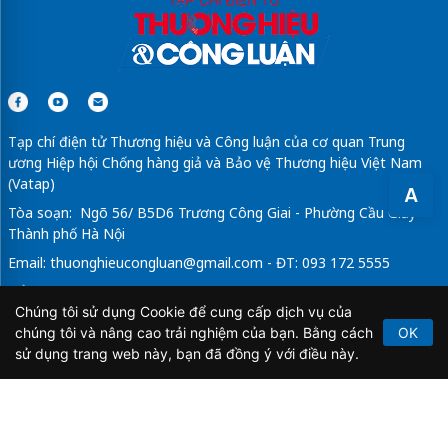
Tạp chí điện tử Thương hiệu và Công luận của cơ quan Trung
ương Hiệp hội Chống hàng giả và Bảo vệ Thương hiệu Việt Nam
(Vatap)
A
Tòa soạn: Ngõ 56/ B5D6 Trương Công Giai - Phường Cầu Giấy -
Thành phố Hà Nội
Email:
thuonghieucongluan@gmail.com
- ĐT: 093 172 5555
Tổng Biên Tập: Vũ Đức Thuận
Chúng tôi sử dụng Cookie để cung cấp dịch vụ của
Giấy phép hoạt động báo chí điện tử số 64/GP-BTTTT do Bộ
chúng tôi và nâng cao trải nghiệm của bạn. Bằng cách
OK
Thông tin và Truyền thông cấp ngày 21/2/2020.
sử dụng trang web này, bạn đã đồng ý với điều này.
Copyright © 2026
TẠP CHÍ THƯƠNG HIỆU & CÔNG