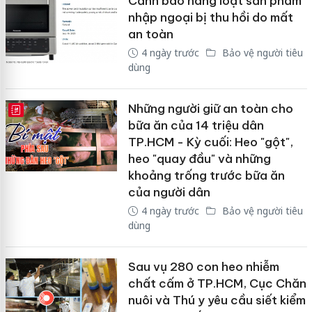
Cảnh báo hàng loạt sản phẩm
nhập ngoại bị thu hồi do mất
an toàn
4 ngày trước
Bảo vệ người tiêu
dùng
Những người giữ an toàn cho
E-MAGAZINE
bữa ăn của 14 triệu dân
TP.HCM - Kỳ cuối: Heo "gột",
heo "quay đầu" và những
khoảng trống trước bữa ăn
của người dân
4 ngày trước
Bảo vệ người tiêu
dùng
Sau vụ 280 con heo nhiễm
chất cấm ở TP.HCM, Cục Chăn
nuôi và Thú y yêu cầu siết kiểm