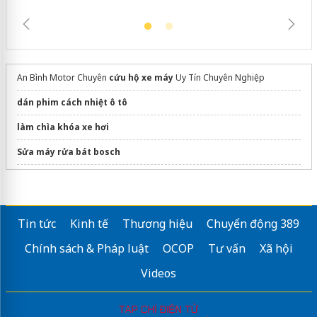
An Bình Motor Chuyên
cứu hộ xe máy
Uy Tín Chuyên Nghiệp
dán phim cách nhiệt ô tô
làm chìa khóa xe hơi
Sửa máy rửa bát bosch
Mua
tủ mát cánh inox
tại SIECO
máy tráng bánh cuốn tự động
Tin tức
Kinh tế
Thương hiệu
Chuyển động 389
máy xay làm sữa đậu nành
Chính sách & Pháp luật
OCOP
Tư vấn
Xã hội
Videos