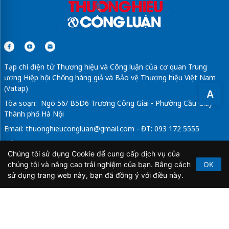
Tạp chí điện tử Thương hiệu và Công luận của cơ quan Trung
ương Hiệp hội Chống hàng giả và Bảo vệ Thương hiệu Việt Nam
(Vatap)
A
Tòa soạn: Ngõ 56/ B5D6 Trương Công Giai - Phường Cầu Giấy -
Thành phố Hà Nội
Email:
thuonghieucongluan@gmail.com
- ĐT: 093 172 5555
Tổng Biên Tập: Vũ Đức Thuận
Chúng tôi sử dụng Cookie để cung cấp dịch vụ của
Giấy phép hoạt động báo chí điện tử số 64/GP-BTTTT do Bộ
chúng tôi và nâng cao trải nghiệm của bạn. Bằng cách
OK
Thông tin và Truyền thông cấp ngày 21/2/2020.
sử dụng trang web này, bạn đã đồng ý với điều này.
Copyright © 2026
TẠP CHÍ THƯƠNG HIỆU & CÔNG