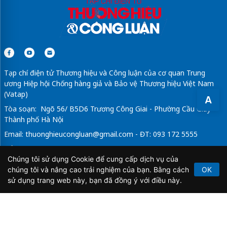
Tạp chí điện tử Thương hiệu và Công luận của cơ quan Trung
ương Hiệp hội Chống hàng giả và Bảo vệ Thương hiệu Việt Nam
(Vatap)
A
Tòa soạn: Ngõ 56/ B5D6 Trương Công Giai - Phường Cầu Giấy -
Thành phố Hà Nội
Email:
thuonghieucongluan@gmail.com
- ĐT: 093 172 5555
Tổng Biên Tập: Vũ Đức Thuận
Chúng tôi sử dụng Cookie để cung cấp dịch vụ của
Giấy phép hoạt động báo chí điện tử số 64/GP-BTTTT do Bộ
chúng tôi và nâng cao trải nghiệm của bạn. Bằng cách
OK
Thông tin và Truyền thông cấp ngày 21/2/2020.
sử dụng trang web này, bạn đã đồng ý với điều này.
Copyright © 2026
TẠP CHÍ THƯƠNG HIỆU & CÔNG