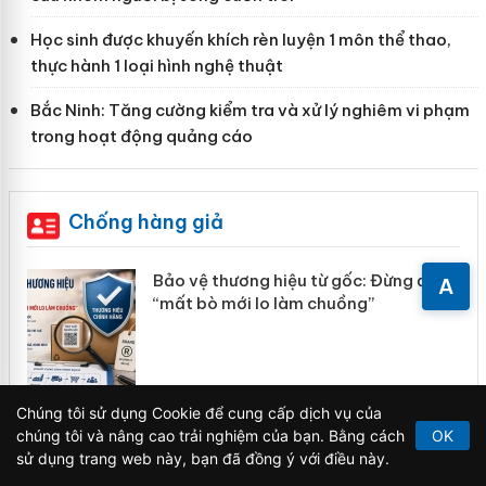
Học sinh được khuyến khích rèn luyện 1 môn thể thao,
thực hành 1 loại hình nghệ thuật
Bắc Ninh: Tăng cường kiểm tra và xử lý nghiêm vi phạm
trong hoạt động quảng cáo
Chống hàng giả
àng
Bảo vệ thương hiệu từ gốc: Đừng để
A
“mất bò mới lo làm chuồng”
ản
Chúng tôi sử dụng Cookie để cung cấp dịch vụ của
Khẩn trương xác minh, xử lý sản phẩm
chúng tôi và nâng cao trải nghiệm của bạn. Bằng cách
OK
 án
Slimaura Care x3 sử dụng giấy phép
sử dụng trang web này, bạn đã đồng ý với điều này.
giả mạo