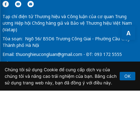
Tạp chí điện tử Thương hiệu và Công luận của cơ quan Trung
ương Hiệp hội Chống hàng giả và Bảo vệ Thương hiệu Việt Nam
(Vatap)
A
Tòa soạn: Ngõ 56/ B5D6 Trương Công Giai - Phường Cầu Giấy -
Thành phố Hà Nội
Email:
thuonghieucongluan@gmail.com
- ĐT: 093 172 5555
Tổng Biên Tập: Vũ Đức Thuận
Chúng tôi sử dụng Cookie để cung cấp dịch vụ của
Giấy phép hoạt động báo chí điện tử số 64/GP-BTTTT do Bộ
chúng tôi và nâng cao trải nghiệm của bạn. Bằng cách
OK
Thông tin và Truyền thông cấp ngày 21/2/2020.
sử dụng trang web này, bạn đã đồng ý với điều này.
Copyright © 2026
TẠP CHÍ THƯƠNG HIỆU & CÔNG
LUẬN
. All Rights Reserved.
Bản quyền thuộc Tạp chí Thương hiệu và Công luận. Cấm
sao chép dưới mọi hình thức nếu không có sự chấp thuận