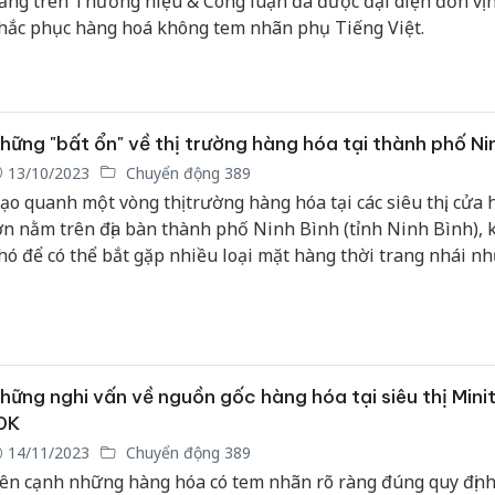
ăng trên Thương hiệu & Công luận đã được đại diện đơn vị 
hắc phục hàng hoá không tem nhãn phụ Tiếng Việt.
hững "bất ổn" về thị trường hàng hóa tại thành phố Ni
13/10/2023
Chuyển động 389
ạo quanh một vòng thị trường hàng hóa tại các siêu thị, cửa
ớn nằm trên địa bàn thành phố Ninh Bình (tỉnh Ninh Bình),
hó để có thể bắt gặp nhiều loại mặt hàng thời trang nhái n
hương hiệu nổi tiếng thế giới; những mặt hàng ngoại nhập 
án tem nhãn phụ Tiếng Việt, không rõ nguồn gốc xuất xứ; 
ặt hàng đã hết hạn sử dụng nhưng vẫn được bày bán công k
ác siêu thị;…
hững nghi vấn về nguồn gốc hàng hóa tại siêu thị Minit
0K
14/11/2023
Chuyển động 389
ên cạnh những hàng hóa có tem nhãn rõ ràng đúng quy định