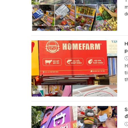
T
m
d
n
h
p
H
p
H
t
t
m
t
b
b
S
đ