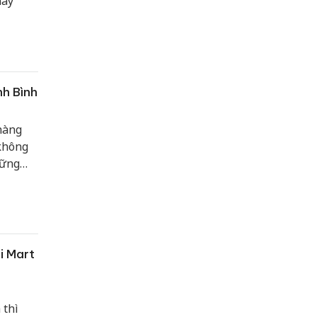
này
nh Bình
 hàng
 không
hững
không
những
hai tại
i Mart
 thì