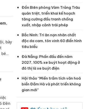
,
Đồn Biên phòng Vàm Trảng Trâu
an
quán triệt, triển khai kế hoạch
tăng cường đấu tranh chống
tem,
xuất, nhập cảnh trái phép
Bắc Ninh: Tri ân nạn nhân chất
độc da cam, tôn vinh 60 điển hình
ội, bày
tiêu biểu
t
 bé
Đà Nẵng: Phấn đấu đến năm
hóa tại
2027, 100% xe buýt hoạt động ở
đô thị là xe buýt điện
Hội thảo “Miền trầm tích văn hoá
ụ
biển Đầm Hà và phát triển không
gian mới”
việc
06 Đền