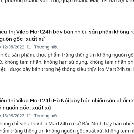
ừ, phường Hoàng Văn Thụ, quận Hoàng Mai, TP. Hà Nội khô
hãn phụ bằng Tiếng Việt, thực phẩm chỉ có giá bán không c
óng gói và hạn sử dụng…
Công an
tìm bị hạ
án sản x
iêu thị Vilco Mart24h bày bán nhiều sản phẩm không r
bán yến 
guồn gốc, xuất xứ
12/08/2022
Thương hiệu
Thanh Hó
hiều sản phẩm, thực phẩm trắng thông tin không nguồn gố
hại tron
ứ, không tem nhãn, không hạn sử dụng, không tem nhãn ph
buôn bán
Moyuum 
iệt… được bày bán trong hệ thống siêu thị Vilco Mart24h tại
inh.
An Giang
chủ mưu
bán hàng
iêu thị Vilco Mart24h Hà Nội bày bán nhiều sản phẩm 
Phú Quố
thú
õ nguồn gốc, xuất xứ
15/08/2022
Thương hiệu
hông chỉ Siêu thị Vilco Mart24h cơ sở Bắc Ninh bày bán nhiề
hẩm trắng thông tin không nguồn gốc xuất xứ, không tem n