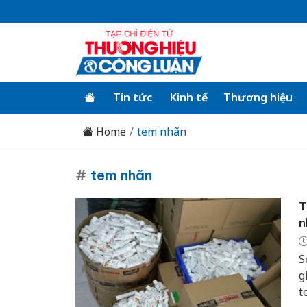
Tin tức
Kinh tế
Thương hiệu
Home
tem nhãn
#
tem nhãn
T
n
S
g
t