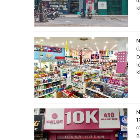
đ
k
N
D
l
k
t
d
m
c
N
1
B