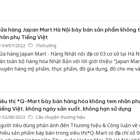
à, chúng ta lại phải nói đến câu chuyện nguồn gốc sản phẩm
hương hiệu hàng hóa mà Nghị định số 13/2022/NĐ-CP vừa b
ành.
ửa hàng Japan Mart Hà Nội bày bán sản phẩm không 
hãn phụ Tiếng Việt
04/07/2022
Thị trường
ửa hàng Japan Mart - Hàng Nhật nội địa có 03 cơ sở tại Hà N
án toàn bộ hàng hóa Nhật Bản với lời giới thiệu: “Japan Mar
huyên hàng mỹ phẩm, thực phẩm, đồ gia dụng, đồ cho mẹ và
hính hãng từ Nhật Bản”. Người tiêu dùng thấy, một số hàng 
ác cơ sở này không dán tem, nhãn phụ Tiếng Việt.
iêu thị *Q-Mart bày bán hàng hóa không tem nhãn ph
iếng Việt, không ngày sản xuất, không hạn sử dụng
02/08/2022
Câu chuyện thương hiệu
gười tiêu dùng phản ánh đến Thương hiệu & Công luận về 
hiều sản phẩm bày bán trong siêu thị *Q-Mart có địa chỉ số 