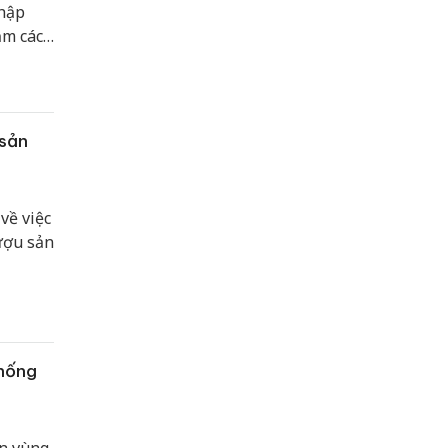
nhập
ạm các
 gì mà
thị
 sản
về việc
ượu sản
thống