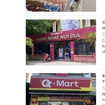
V
t
h
C
n
C
b
c
c
c
S
T
N
n