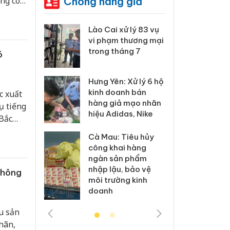
Chống hàng giả
ng có
ó ngày
 Thanh Hóa
Lào Cai xử lý 83 vụ
Công
i trong vụ
vi phạm thương mại
tìm b
uất, buôn
trong tháng 7
án sả
õ
sào giả
bán y
Hưng Yên: Xử lý 6 hộ
a: Tìm bị
Than
kinh doanh bán
c xuất
g vụ án
hại t
hàng giả mạo nhãn
ụ tiếng
 bình sữa
buôn
hiệu Adidas, Nike
giả
Moyu
 Bắc
Cà Mau: Tiêu hủy
: Đối tượng
An Gi
công khai hàng
 đường dây
chủ 
ngàn sản phẩm
 giả tại
bán h
nhập lậu, bảo vệ
không
c ra đầu
Phú 
môi trường kinh
thú
doanh
u sản
hãn,