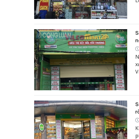
L
n
đ
S
n
N
x
V
N
S
r
K
p