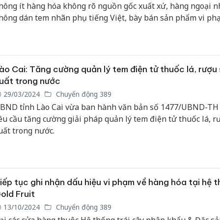
hông ít hàng hóa không rõ nguồn gốc xuất xứ, hàng ngoại 
hông dán tem nhãn phụ tiếng Việt, bày bán sản phẩm vi ph
uy định của pháp luật về kinh doanh hàng hóa,… đó là những
hóng viên ghi nhận được tại các siêu thị thuộc hệ thống siêu 
initi Mart 10K.
ào Cai: Tăng cường quản lý tem điện tử thuốc lá, rượu
uất trong nước
29/03/2024
Chuyển động 389
BND tỉnh Lào Cai vừa ban hành văn bản số 1477/UBND-TH 
êu cầu tăng cường giải pháp quản lý tem điện tử thuốc lá, r
uất trong nước.
iếp tục ghi nhận dấu hiệu vi phạm về hàng hóa tại hệ 
old Fruit
13/10/2024
Chuyển động 389