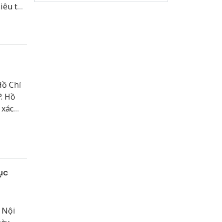
êu thị
 tương
Hồ Chí
. Hồ
 xác
ục
 Nội