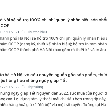
à Nội sẽ hỗ trợ 100% chi phí quản lý nhãn hiệu sản ph
OCOP
06/11/2021
Thương hiệu
hành phố Hà Nội sẽ hỗ trợ 100% chi phí quản lý nhãn hiệu 
hẩm OCOP (đăng ký, thiết kế nhãn hiệu); hỗ trợ in tem nhãn
hẩm OCOP thành phố Hà Nội (bao gồm cả thiết kế và in ấn) 
ượng tối đa không quá 2.000 tem nhãn/sản phẩm OCOP cấp
hố; tem nhãn sản phẩm có gắn logo OCOP Thành phố Hà Nộ
ích hợp truy xuất nguồn gốc (mã QR)...
ỉa hè Hà Nội và câu chuyện nguồn gốc sản phẩm, thư
iệu hàng hóa những ngày giáp Tết
27/01/2022
Thị trường
hững ngày giáp Tết Nguyên đán 2022, sức mua của người 
ăng cao. Lợi dụng tâm lý thoải mái chi tiêu hơn trong dịp này,
hiều hàng hoá giá rẻ “đổ bộ” vỉa một số tuyến đường tại Hà 