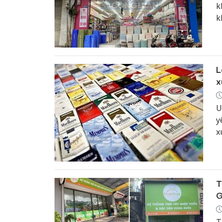
k
k
q
p
M
L
x
U
y
x
T
G