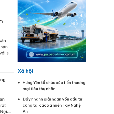
ẩm
sản
 sản
với số
 thành
i và
Xã hội
ơng
Hưng Yên tổ chức xúc tiến thương
mại tiêu thụ nhãn
dân
Đẩy nhanh giải ngân vốn đầu tư
 rất
công tại các xã miền Tây Nghệ
Nội.
An