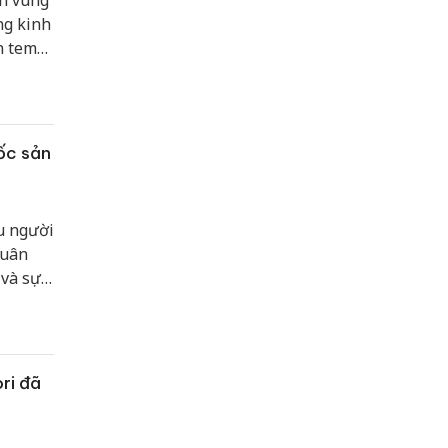
ản vùng
ng kinh
n tem
ó dấu
h của
ốc sản
u người
tuân
 và sự
nhận
 những
phẩm
ri đã