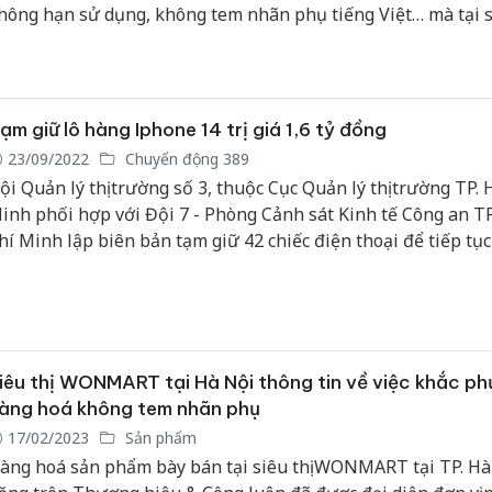
hông hạn sử dụng, không tem nhãn phụ tiếng Việt… mà tại si
ilco Mart24h cơ sở TP. Hà Nội cũng xảy ra xảy ra tình trạng
ự…
ạm giữ lô hàng Iphone 14 trị giá 1,6 tỷ đồng
23/09/2022
Chuyển động 389
ội Quản lý thị trường số 3, thuộc Cục Quản lý thị trường TP. 
inh phối hợp với Đội 7 - Phòng Cảnh sát Kinh tế Công an TP
hí Minh lập biên bản tạm giữ 42 chiếc điện thoại để tiếp tục
inh làm rõ, xử lý theo quy định.
iêu thị WONMART tại Hà Nội thông tin về việc khắc ph
àng hoá không tem nhãn phụ
17/02/2023
Sản phẩm
àng hoá sản phẩm bày bán tại siêu thị WONMART tại TP. Hà