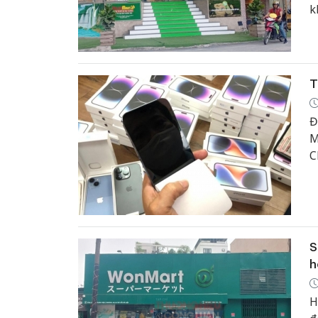
k
V
t
T
Đ
M
C
m
S
h
H