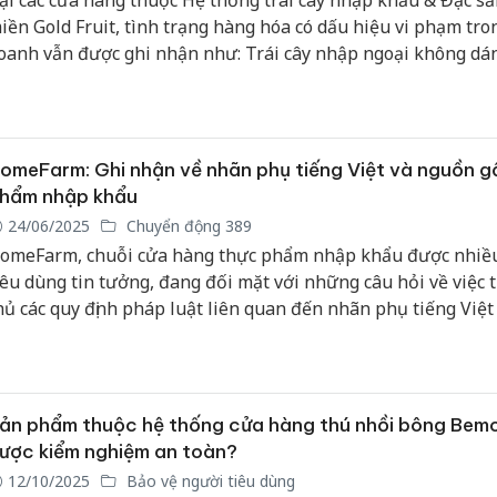
ại các cửa hàng thuộc Hệ thống trái cây nhập khẩu & Đặc s
iền Gold Fruit, tình trạng hàng hóa có dấu hiệu vi phạm tro
oanh vẫn được ghi nhận như: Trái cây nhập ngoại không dá
hãn phụ tiếng Việt, thực phẩm chức năng, mỹ phẩm ngoại c
iệu không rõ nguồn gốc xuất xứ,… chưa tuân thủ các quy địn
háp luật có liên quan.
omeFarm: Ghi nhận về nhãn phụ tiếng Việt và nguồn g
hẩm nhập khẩu
24/06/2025
Chuyển động 389
omeFarm, chuỗi cửa hàng thực phẩm nhập khẩu được nhiề
iêu dùng tin tưởng, đang đối mặt với những câu hỏi về việc 
hủ các quy định pháp luật liên quan đến nhãn phụ tiếng Việt
inh bạch trong truy xuất nguồn gốc sản phẩm. Những ghi 
hực tế tại các cửa hàng của HomeFarm đã phần nào dấy lên
ăn khoăn từ phía khách hàng về thông tin nguồn gốc thực 
ày bán tại đây.
ản phẩm thuộc hệ thống cửa hàng thú nhồi bông Bemo
ược kiểm nghiệm an toàn?
12/10/2025
Bảo vệ người tiêu dùng