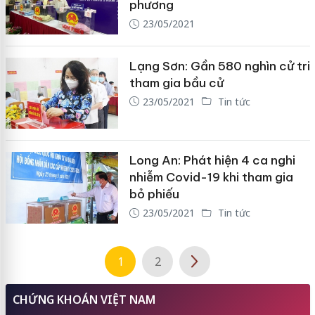
phương
23/05/2021
Lạng Sơn: Gần 580 nghìn cử tri
tham gia bầu cử
23/05/2021
Tin tức
Long An: Phát hiện 4 ca nghi
nhiễm Covid-19 khi tham gia
bỏ phiếu
23/05/2021
Tin tức
1
2
CHỨNG KHOÁN VIỆT NAM