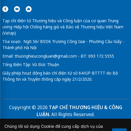
Tạp chí điện tử Thương hiệu và Công luận của cơ quan Trung
ương Hiệp hội Chống hàng giả và Bảo vệ Thương hiệu Việt Nam
(Vatap)
Tòa soạn: Ngõ 56/ B5D6 Trương Công Giai - Phường Cầu Giấy -
Thành phố Hà Nội
Email:
thuonghieucongluan@gmail.com
- ĐT: 093 172 5555
Tổng Biên Tập: Vũ Đức Thuận
Giấy phép hoạt động báo chí điện tử số 64/GP-BTTTT do Bộ
Thông tin và Truyền thông cấp ngày 21/2/2020.
Copyright © 2026
TẠP CHÍ THƯƠNG HIỆU & CÔNG
LUẬN
. All Rights Reserved.
Bản quyền thuộc Tạp chí Thương hiệu và Công luận. Cấm
Chúng tôi sử dụng Cookie để cung cấp dịch vụ của
sao chép dưới mọi hình thức nếu không có sự chấp thuận