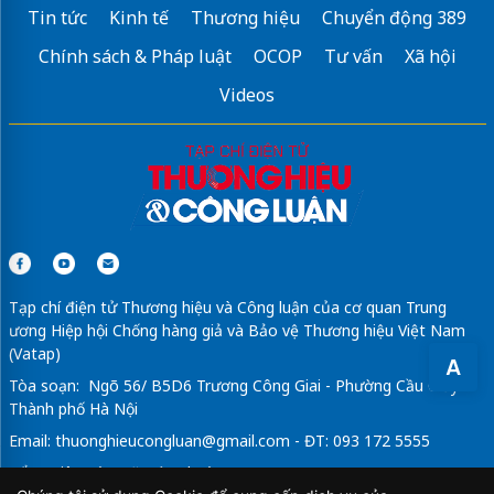
Tin tức
Kinh tế
Thương hiệu
Chuyển động 389
Chính sách & Pháp luật
OCOP
Tư vấn
Xã hội
Videos
Tạp chí điện tử Thương hiệu và Công luận của cơ quan Trung
ương Hiệp hội Chống hàng giả và Bảo vệ Thương hiệu Việt Nam
(Vatap)
A
Tòa soạn: Ngõ 56/ B5D6 Trương Công Giai - Phường Cầu Giấy -
Thành phố Hà Nội
Email:
thuonghieucongluan@gmail.com
- ĐT: 093 172 5555
Tổng Biên Tập: Vũ Đức Thuận