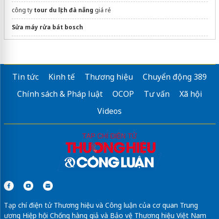
công ty
tour du lịch đà nẵng
giá rẻ
Sửa máy rửa bát bosch
cung Song Tử
Top Ten Travel
du lịch nhật bản
Tin tức
Kinh tế
Thương hiệu
Chuyển động 389
Chính sách & Pháp luật
OCOP
Tư vấn
Xã hội
Videos
Tạp chí điện tử Thương hiệu và Công luận của cơ quan Trung
ương Hiệp hội Chống hàng giả và Bảo vệ Thương hiệu Việt Nam