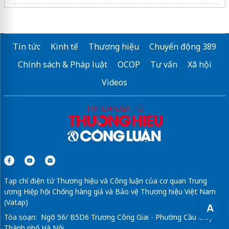
sửa tủ lạnh
hitachi inverter xì gas
bếp điện từ
Tin tức
Kinh tế
Thương hiệu
Chuyển động 389
web
làm menu online
Chính sách & Pháp luật
OCOP
Tư vấn
Xã hội
dán phim cách nhiệt ô tô
Videos
máy giặt quần áo hafele
Sửa máy rửa bát bosch
Nệm cao su tổng hợp
có tốt không?
Tạp chí điện tử Thương hiệu và Công luận của cơ quan Trung
ương Hiệp hội Chống hàng giả và Bảo vệ Thương hiệu Việt Nam
(Vatap)
A
Tòa soạn: Ngõ 56/ B5D6 Trương Công Giai - Phường Cầu Giấy -
Thành phố Hà Nội