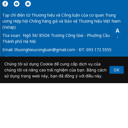
Tạp chí điện tử Thương hiệu và Công luận của cơ quan Trung
ương Hiệp hội Chống hàng giả và Bảo vệ Thương hiệu Việt Nam
(Vatap)
A
Tòa soạn: Ngõ 56/ B5D6 Trương Công Giai - Phường Cầu Giấy -
Thành phố Hà Nội
Email:
thuonghieucongluan@gmail.com
- ĐT: 093 172 5555
Tổng Biên Tập: Vũ Đức Thuận
Chúng tôi sử dụng Cookie để cung cấp dịch vụ của
Giấy phép hoạt động báo chí điện tử số 64/GP-BTTTT do Bộ
chúng tôi và nâng cao trải nghiệm của bạn. Bằng cách
OK
Thông tin và Truyền thông cấp ngày 21/2/2020.
sử dụng trang web này, bạn đã đồng ý với điều này.
Copyright © 2026
TẠP CHÍ THƯƠNG HIỆU & CÔNG
LUẬN
. All Rights Reserved.
Bản quyền thuộc Tạp chí Thương hiệu và Công luận. Cấm
sao chép dưới mọi hình thức nếu không có sự chấp thuận