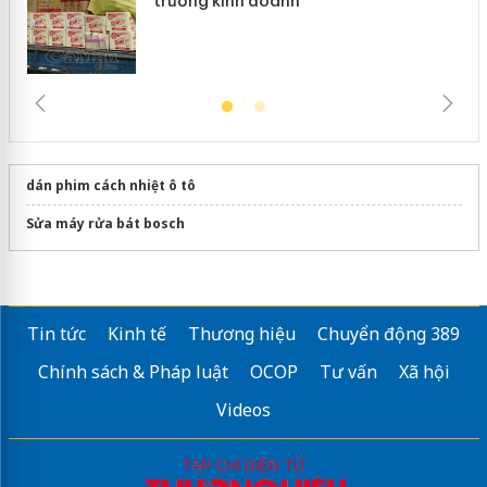
trường kinh doanh
dán phim cách nhiệt ô tô
Sửa máy rửa bát bosch
Tin tức
Kinh tế
Thương hiệu
Chuyển động 389
Chính sách & Pháp luật
OCOP
Tư vấn
Xã hội
Videos