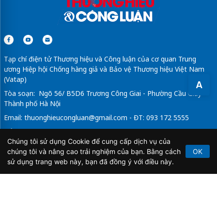
Tạp chí điện tử Thương hiệu và Công luận của cơ quan Trung
ương Hiệp hội Chống hàng giả và Bảo vệ Thương hiệu Việt Nam
(Vatap)
A
Tòa soạn: Ngõ 56/ B5D6 Trương Công Giai - Phường Cầu Giấy -
Thành phố Hà Nội
Email:
thuonghieucongluan@gmail.com
- ĐT: 093 172 5555
Tổng Biên Tập: Vũ Đức Thuận
Chúng tôi sử dụng Cookie để cung cấp dịch vụ của
Giấy phép hoạt động báo chí điện tử số 64/GP-BTTTT do Bộ
chúng tôi và nâng cao trải nghiệm của bạn. Bằng cách
OK
Thông tin và Truyền thông cấp ngày 21/2/2020.
sử dụng trang web này, bạn đã đồng ý với điều này.
Copyright © 2026
TẠP CHÍ THƯƠNG HIỆU & CÔNG
LUẬN
. All Rights Reserved.