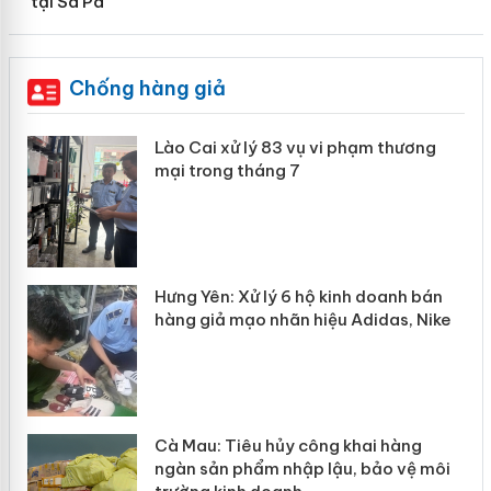
tại Sa Pa
Chống hàng giả
 án
Lào Cai xử lý 83 vụ vi phạm thương
mại trong tháng 7
n
y
Hưng Yên: Xử lý 6 hộ kinh doanh bán
hàng giả mạo nhãn hiệu Adidas, Nike
Cà Mau: Tiêu hủy công khai hàng
ngàn sản phẩm nhập lậu, bảo vệ môi