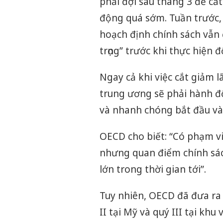
phải đợi sau tháng 3 để cắt
động quá sớm. Tuần trước, 
hoạch định chính sách vẫn 
trọng” trước khi thực hiện đ
Ngay cả khi việc cắt giảm 
trung ương sẽ phải hành đ
và nhanh chóng bắt đầu v
OECD cho biết: “Có phạm vi
nhưng quan điểm chính sách
lớn trong thời gian tới”.
Tuy nhiên, OECD đã đưa ra k
II tại Mỹ và quý III tại kh