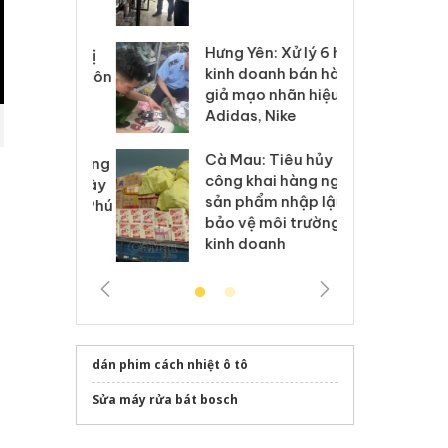
 sào giả
bá
Hưng Yên: Xử lý 6 hộ
óa: Tìm bị
Th
kinh doanh bán hàng
g vụ án buôn
hạ
giả mạo nhãn hiệu
h sữa
bá
Adidas, Nike
 giả
Mo
Cà Mau: Tiêu hủy
g: Đối tượng
An
công khai hàng ngàn
 đường dây
ch
sản phẩm nhập lậu,
 giả tại Phú
bá
bảo vệ môi trường
 đầu thú
Qu
kinh doanh
dán phim cách nhiệt ô tô
Sửa máy rửa bát bosch