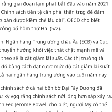
 rằng giai đoạn lạm phát bắt đầu vào năm 2021
Chính sách tiền tệ cần phải thận trọng để đảm
ơ bản được kiềm chế lâu dài”, OECD cho biết
công bố hôm thứ Hai (5/2).
 khi Ngân hàng Trung ương châu Âu (ECB) và Cục
 chuyển hướng khỏi việc thắt chặt mạnh mẽ và
theo sẽ là cắt giảm lãi suất. Các thị trường tài
 đó bằng cách đặt cược mức độ cắt giảm lãi suất
 cả hai ngân hàng trung ương vào cuối năm nay.
chính sách ở cả hai bên bờ Đại Tây Dương đã
ư kỳ vọng rằng chính sách nới lỏng hơn sắp xảy ra.
ch Fed Jerome Powell cho biết, người Mỹ có thể