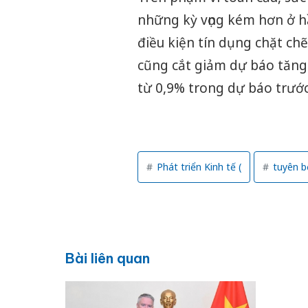
những kỳ vọng kém hơn ở hầ
điều kiện tín dụng chặt c
cũng cắt giảm dự báo tăn
từ 0,9% trong dự báo trước
Phát triển Kinh tế (
tuyên b
Bài liên quan