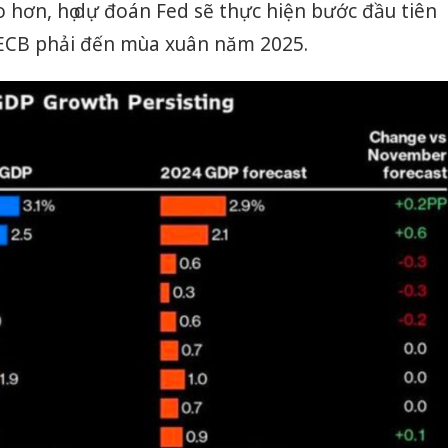
 hơn, họ dự đoán Fed sẽ thực hiện bước đầu tiên
ECB phải đến mùa xuân năm 2025.
Công an
tìm bị h
án sản 