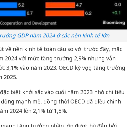
bán yến
Thanh H
hại tron
bán bìn
Moyuum
rưởng GDP năm 2024 ở các nền kinh tế lớn
An Gian
 về nền kinh tế toàn cầu so với trước đây, mặc
chủ mưu
ăm 2024 với mức tăng trưởng 2,9% nhưng vẫn
bán hàng
Quốc ra
ức 3,1% vào năm 2023. OECD kỳ vọng tăng trưởng
m 2025.
 đặc biệt khởi sắc vào cuối năm 2023 nhờ chi tiêu
ao động mạnh mẽ, đồng thời OECD đã điều chỉnh
ăm 2024 lên 2,1% từ 1,5%.
c mạnh tăng trưởng phần lớn được bù đắp bởi