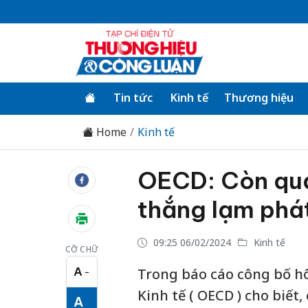
Tin tức
Kinh tế
Thương hiệu
Home
Kinh tế
OECD: Còn quá
thắng lạm phá
09:25 06/02/2024
Kinh tế
CỠ CHỮ
A
Trong báo cáo công bố hô
−
Cỡ chữ nhỏ
Kinh tế ( OECD ) cho biết
A