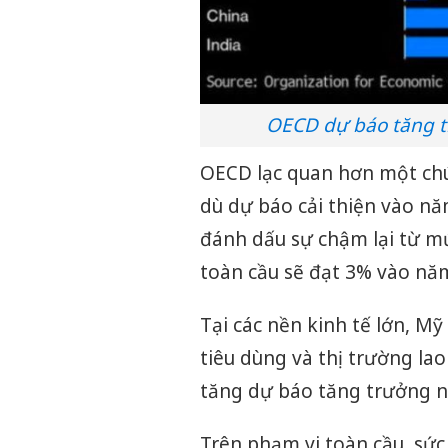
OECD dự báo tăng t
OECD lạc quan hơn một chút
dù dự báo cải thiện vào n
đánh dấu sự chậm lại từ m
toàn cầu sẽ đạt 3% vào nă
Tại các nền kinh tế lớn, Mỹ
tiêu dùng và thị trường l
tăng dự báo tăng trưởng n
Trên phạm vi toàn cầu, sứ