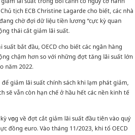
 giảm lãi suất trong bối cảnh có nguy cơ hành
Chủ tịch ECB Christine Lagarde cho biết, các nhà
đang chờ đợi dữ liệu tiền lương “cực kỳ quan
ộng thái cắt giảm lãi suất.
lãi suất bắt đầu, OECD cho biết các ngân hàng
ộng chậm hơn so với những đợt tăng lãi suất lớn
ào năm 2022.
 để giảm lãi suất chính sách khi lạm phát giảm,
 sẽ vẫn còn hạn chế ở hầu hết các nền kinh tế
ỳ vọng về đợt cắt giảm lãi suất đầu tiên vào quý
u vực đồng euro. Vào tháng 11/2023, khi tổ OECD