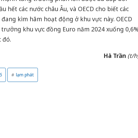
u hết các nước châu Âu, và OECD cho biết các
hẽ đang kìm hãm hoạt động ở khu vực này. OECD
g trưởng khu vực đồng Euro năm 2024 xuống 0,6
 đó.
Hà Trần
(t/h
ố
lạm phát