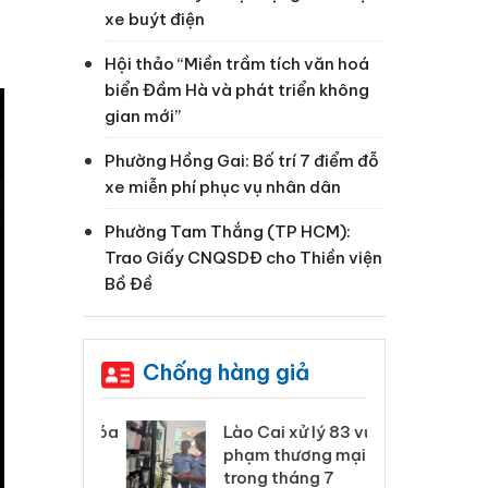
xe buýt điện
Hội thảo “Miền trầm tích văn hoá
biển Đầm Hà và phát triển không
gian mới”
Phường Hồng Gai: Bố trí 7 điểm đỗ
xe miễn phí phục vụ nhân dân
Phường Tam Thắng (TP HCM):
Trao Giấy CNQSDĐ cho Thiền viện
Bồ Đề
Chống hàng giả
 Thanh Hóa
Lào Cai xử lý 83 vụ vi
Cô
ại trong vụ
phạm thương mại
tìm
xuất, buôn
trong tháng 7
án