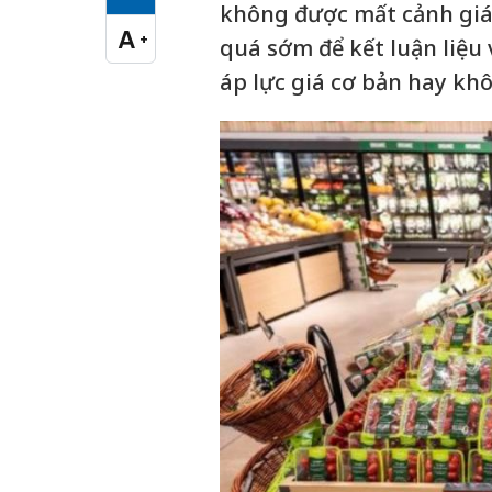
Cỡ chữ vừa
không được mất cảnh giác
A
+
quá sớm để kết luận liệu
Cỡ chữ lớn
áp lực giá cơ bản hay kh