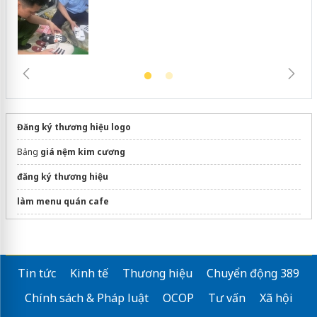
Đăng ký thương hiệu logo
Bảng
giá nệm kim cương
đăng ký thương hiệu
làm menu quán cafe
máy trộn bột mì
dán phim cách nhiệt ô tô
Tin tức
Kinh tế
Thương hiệu
Chuyển động 389
Nước giặt xả
HC Việt Nam
Chính sách & Pháp luật
OCOP
Tư vấn
Xã hội
Sửa máy rửa bát bosch