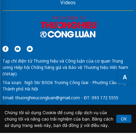
Videos
Tạp chí điện tử Thương hiệu và Công luận của cơ quan Trung
ương Hiệp hội Chống hàng giả và Bảo vệ Thương hiệu Việt Nam
(Vatap)
A
Tòa soạn: Ngõ 56/ B5D6 Trương Công Giai - Phường Cầu Giấy -
Thành phố Hà Nội
Email:
thuonghieucongluan@gmail.com
- ĐT: 093 172 5555
Tổng Biên Tập: Vũ Đức Thuận
Chúng tôi sử dụng Cookie để cung cấp dịch vụ của
Giấy phép hoạt động báo chí điện tử số 64/GP-BTTTT do Bộ
chúng tôi và nâng cao trải nghiệm của bạn. Bằng cách
OK
Thông tin và Truyền thông cấp ngày 21/2/2020.
sử dụng trang web này, bạn đã đồng ý với điều này.