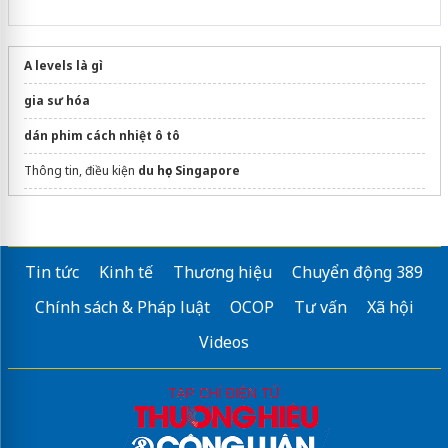
A levels là gì
gia sư hóa
dán phim cách nhiệt ô tô
Thông tin, điều kiện
du học Singapore
Đăng ký khóa học
học tiếng anh 1 kèm 1 cho người đi làm
chuẩn cefr
Sửa máy rửa bát bosch
Tin tức
Kinh tế
Thương hiệu
Chuyển động 389
Chính sách & Pháp luật
OCOP
Tư vấn
Xã hội
Videos