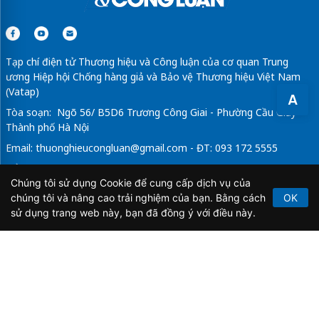
Tạp chí điện tử Thương hiệu và Công luận của cơ quan Trung
ương Hiệp hội Chống hàng giả và Bảo vệ Thương hiệu Việt Nam
(Vatap)
A
Tòa soạn: Ngõ 56/ B5D6 Trương Công Giai - Phường Cầu Giấy -
Thành phố Hà Nội
Email:
thuonghieucongluan@gmail.com
- ĐT: 093 172 5555
Tổng Biên Tập: Vũ Đức Thuận
Chúng tôi sử dụng Cookie để cung cấp dịch vụ của
Giấy phép hoạt động báo chí điện tử số 64/GP-BTTTT do Bộ
chúng tôi và nâng cao trải nghiệm của bạn. Bằng cách
OK
Thông tin và Truyền thông cấp ngày 21/2/2020.
sử dụng trang web này, bạn đã đồng ý với điều này.
Copyright © 2026
TẠP CHÍ THƯƠNG HIỆU & CÔNG
LUẬN
. All Rights Reserved.
Bản quyền thuộc Tạp chí Thương hiệu và Công luận. Cấm