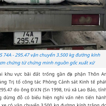
S 74A - 295.47 vận chuyển 3.500 kg đường kính
đơn chứng từ chứng minh nguồn gốc xuất xứ
tại khu vực bãi đất trống gần địa phận Thôn A
ảng Trị, tổ công tác Phòng Cảnh sát Kinh tế phá
95.47 do ông Đ.V.N (Sn 1998, trú xã Lao Bảo, tỉn
ng dừng đỗ có biểu hiện nghi vấn nên tiến hàn
n xe có vận chuyển 3.500 kg đường kính trắng d
Công an