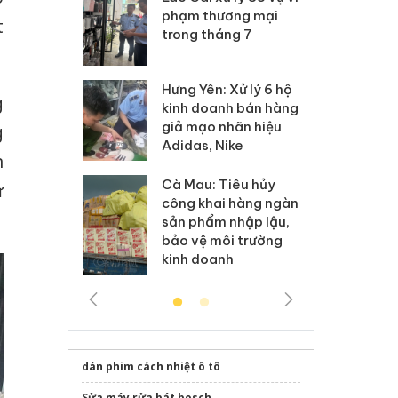
ại trong vụ
phạm thương mại
tìm
t
xuất, buôn
trong tháng 7
án
 sào giả
bá
Hưng Yên: Xử lý 6 hộ
óa: Tìm bị
Th
g
kinh doanh bán hàng
g vụ án buôn
hạ
giả mạo nhãn hiệu
g
h sữa
bá
Adidas, Nike
 giả
Mo
n
Cà Mau: Tiêu hủy
ừ
g: Đối tượng
An
công khai hàng ngàn
 đường dây
ch
sản phẩm nhập lậu,
 giả tại Phú
bá
bảo vệ môi trường
 đầu thú
Qu
kinh doanh
dán phim cách nhiệt ô tô
Sửa máy rửa bát bosch