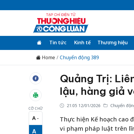
Tin tức
Kinh tế
Thương hiệu
Home
Chuyển động 389
Quảng Trị: Liê
lậu, hàng giả 
21:05 12/01/2026
Chuyển độn
CỠ CHỮ
A
Thực hiện Kế hoạch cao đ
−
Cỡ chữ nhỏ
vi phạm pháp luật trên lĩ
A