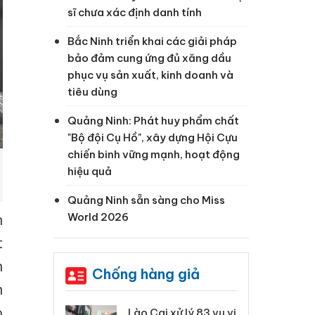
sĩ chưa xác định danh tính
Bắc Ninh triển khai các giải pháp
bảo đảm cung ứng đủ xăng dầu
phục vụ sản xuất, kinh doanh và
tiêu dùng
Quảng Ninh: Phát huy phẩm chất
"Bộ đội Cụ Hồ", xây dựng Hội Cựu
chiến binh vững mạnh, hoạt động
hiệu quả
Quảng Ninh sẵn sàng cho Miss
World 2026
n
t
h
Chống hàng giả
h
o
 Thanh Hóa
Lào Cai xử lý 83 vụ vi
Cô