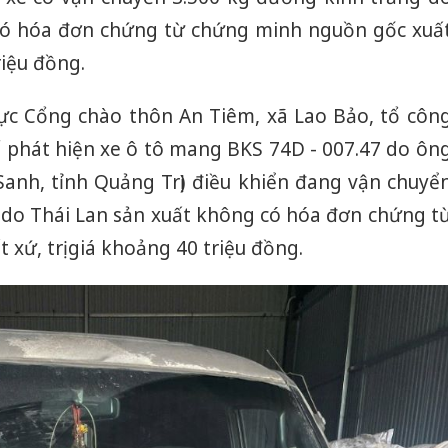
tìm bị h
 có hóa đơn chứng từ chứng minh nguồn gốc xuấ
án sản 
riệu đồng.
bán yến
Thanh H
 vực Cổng chào thôn An Tiêm, xã Lao Bảo, tổ côn
hại tron
ế phát hiện xe ô tô mang BKS 74D - 007.47 do ôn
bán bìn
Moyuum
 Sanh, tỉnh Quảng Trị) điều khiển đang vận chuyể
 do Thái Lan sản xuất không có hóa đơn chứng t
An Gian
chủ mưu
xứ, trị giá khoảng 40 triệu đồng.
bán hàng
Quốc ra