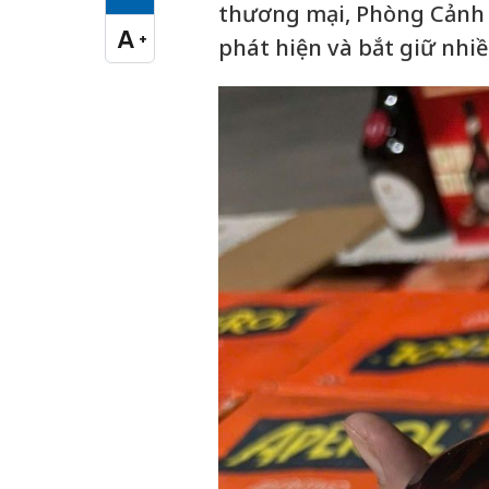
Cỡ chữ vừa
thương mại, Phòng Cảnh sá
A
+
phát hiện và bắt giữ nhiề
Cỡ chữ lớn