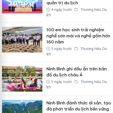
quản trị du lịch
4 ngày trước
Thương hiệu Du
lịch
100 em học sinh trải nghiệm
nghề sơn mài và nghề gốm hơn
160 năm
5 ngày trước
Thương hiệu Du
lịch
Ninh Bình ghi dấu ấn trên bản
đồ du lịch châu Á
5 ngày trước
Thương hiệu Du
lịch
Ninh Bình đánh thức di sản, tạo
đà phát triển du lịch bền vững