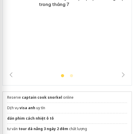
mạo
Lào Cai xử lý 83 vụ vi phạm thương
mại trong tháng 7
Reserve
captain cook snorkel
online
Dịch vụ
visa anh
uy tín
dán phim cách nhiệt ô tô
tư vấn
tour đà nẵng 3 ngày 2 đêm
chất lượng