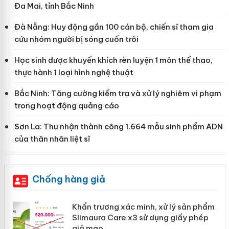
Đa Mai, tỉnh Bắc Ninh
Đà Nẵng: Huy động gần 100 cán bộ, chiến sĩ tham gia
cứu nhóm người bị sóng cuốn trôi
Học sinh được khuyến khích rèn luyện 1 môn thể thao,
thực hành 1 loại hình nghệ thuật
Bắc Ninh: Tăng cường kiểm tra và xử lý nghiêm vi phạm
trong hoạt động quảng cáo
Sơn La: Thu nhận thành công 1.664 mẫu sinh phẩm ADN
của thân nhân liệt sĩ
Chống hàng giả
ản
Khẩn trương xác minh, xử lý sản phẩm
Slimaura Care x3 sử dụng giấy phép
giả mạo