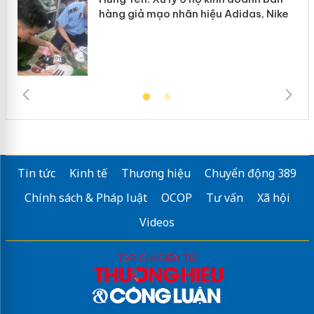
hàng giả mạo nhãn hiệu Adidas, Nike
Tin tức
Kinh tế
Thương hiệu
Chuyển động 389
Chính sách & Pháp luật
OCOP
Tư vấn
Xã hội
Videos