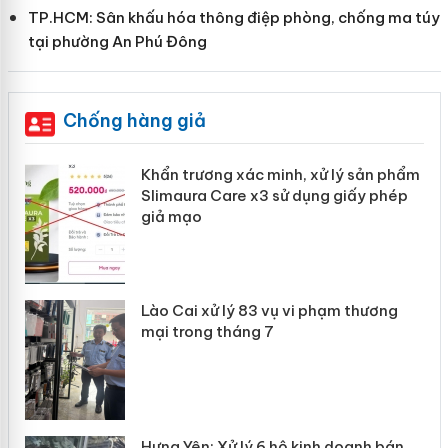
TP.HCM: Sân khấu hóa thông điệp phòng, chống ma túy
tại phường An Phú Đông
Chống hàng giả
ản
Khẩn trương xác minh, xử lý sản phẩm
Slimaura Care x3 sử dụng giấy phép
giả mạo
 án
Lào Cai xử lý 83 vụ vi phạm thương
n
mại trong tháng 7
Hưng Yên: Xử lý 6 hộ kinh doanh bán