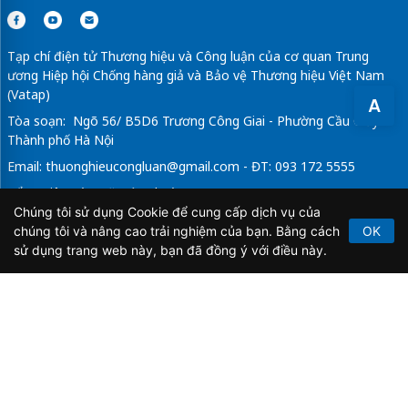
Tạp chí điện tử Thương hiệu và Công luận của cơ quan Trung
ương Hiệp hội Chống hàng giả và Bảo vệ Thương hiệu Việt Nam
(Vatap)
A
Tòa soạn: Ngõ 56/ B5D6 Trương Công Giai - Phường Cầu Giấy -
Thành phố Hà Nội
Email:
thuonghieucongluan@gmail.com
- ĐT: 093 172 5555
Tổng Biên Tập: Vũ Đức Thuận
Chúng tôi sử dụng Cookie để cung cấp dịch vụ của
Giấy phép hoạt động báo chí điện tử số 64/GP-BTTTT do Bộ
chúng tôi và nâng cao trải nghiệm của bạn. Bằng cách
OK
Thông tin và Truyền thông cấp ngày 21/2/2020.
sử dụng trang web này, bạn đã đồng ý với điều này.
Copyright © 2026
TẠP CHÍ THƯƠNG HIỆU & CÔNG
LUẬN
. All Rights Reserved.
Bản quyền thuộc Tạp chí Thương hiệu và Công luận. Cấm
sao chép dưới mọi hình thức nếu không có sự chấp thuận