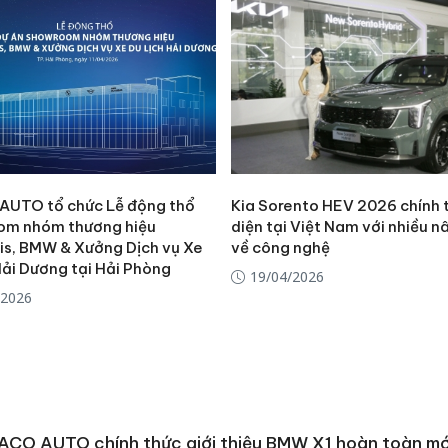
công kh
sản phẩ
bảo vệ 
kinh do
Công an
tìm bị h
án sản 
bán yến
UTO tổ chức Lễ động thổ
Kia Sorento HEV 2026 chính 
m nhóm thương hiệu
diện tại Việt Nam với nhiều 
Thanh H
tis, BMW & Xưởng Dịch vụ Xe
về công nghệ
hại tron
Hải Dương tại Hải Phòng
bán bìn
19/04/2026
Moyuum
/2026
CO AUTO chính thức giới thiệu BMW X1 hoàn toàn mới