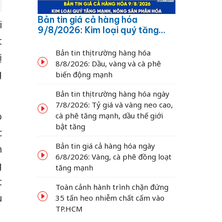
Bản tin giá cả hàng hóa
i
9/8/2026: Kim loại quý tăng
t
mạnh, nông sản phân hóa
Bản tin thị trường hàng hóa
ị
8/8/2026: Dầu, vàng và cà phê
g
biến động mạnh
Bản tin thị trường hàng hóa ngày
7/8/2026: Tỷ giá và vàng neo cao,
o
cà phê tăng mạnh, dầu thế giới
bật tăng
c
Bản tin giá cả hàng hóa ngày
n
6/8/2026: Vàng, cà phê đồng loạt
g
tăng mạnh
t
Toàn cảnh hành trình chặn đứng
u
35 tấn heo nhiễm chất cấm vào
TP.HCM