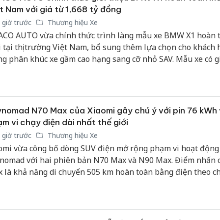
t Nam với giá từ 1,668 tỷ đồng
 giờ trước
Thương hiệu Xe
CO AUTO vừa chính thức trình làng mẫu xe BMW X1 hoàn 
 tại thị trường Việt Nam, bổ sung thêm lựa chọn cho khách
ng phân khúc xe gầm cao hạng sang cỡ nhỏ SAV. Mẫu xe có g
m yết 1,689 tỷ đồng, đồng thời áp dụng mức giá ưu đãi 1,668
g dành cho 80 khách hàng mua xe đầu tiên.
nomad N70 Max của Xiaomi gây chú ý với pin 76 kWh
m vi chạy điện dài nhất thế giới
 giờ trước
Thương hiệu Xe
omi vừa công bố dòng SUV điện mở rộng phạm vi hoạt động
nomad với hai phiên bản N70 Max và N90 Max. Điểm nhấn 
 là khả năng di chuyển 505 km hoàn toàn bằng điện theo c
C, vượt qua các mẫu EREV thương mại hiện nay.