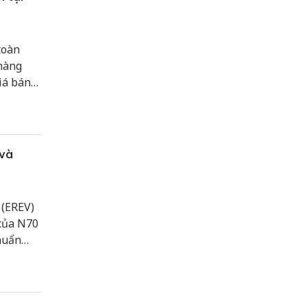
toàn
 hàng
iá bán
 tỷ
 và
 (EREV)
của N70
huẩn