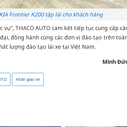
e KIA Frontier K200 tập lái cho khách hàng
ục vụ”, THACO AUTO cam kết tiếp tục cung cấp cá
đại, đồng hành cùng các đơn vị đào tạo trên toà
ất lượng đào tạo lái xe tại Việt Nam.
Minh Đứ
UTO
bàn giao xe
Cà Mau: