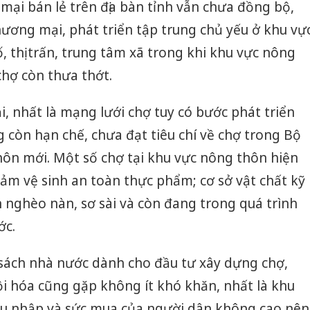
mại bán lẻ trên địa bàn tỉnh vẫn chưa đồng bộ,
ương mại, phát triển tập trung chủ yếu ở khu vự
, thị trấn, trung tâm xã trong khi khu vực nông
chợ còn thưa thớt.
, nhất là mạng lưới chợ tuy có bước phát triển
 còn hạn chế, chưa đạt tiêu chí về chợ trong Bộ
thôn mới. Một số chợ tại khu vực nông thôn hiện
ảm vệ sinh an toàn thực phẩm; cơ sở vật chất kỹ
n nghèo nàn, sơ sài và còn đang trong quá trình
ớc.
sách nhà nước dành cho đầu tư xây dựng chợ,
i hóa cũng gặp không ít khó khăn, nhất là khu
hu nhập và sức mua của người dân không cao nên