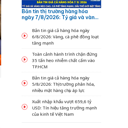
Bản tin thị trường hàng hóa
ngày 7/8/2026: Tỷ giá và vàng
neo cao, cà phê tăng mạnh,
dầu thế giới bật tăng
Bản tin giá cả hàng hóa ngày
6/8/2026: Vàng, cà phê đồng loạt
tăng mạnh
Toàn cảnh hành trình chặn đứng
35 tấn heo nhiễm chất cấm vào
TP.HCM
Bản tin giá cả hàng hóa ngày
5/8/2026: Thị trường phân hóa,
nhiều mặt hàng chịu áp lực
Xuất nhập khẩu vượt 659,6 tỷ
USD: Tín hiệu tăng trưởng mạnh
của kinh tế Việt Nam