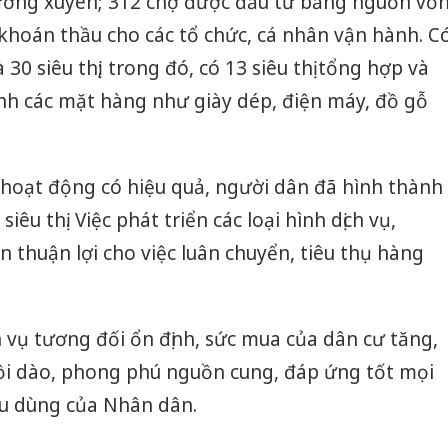
hường xuyên; 312 chợ được đầu tư bằng nguồn vố
khoán thầu cho các tổ chức, cá nhân vận hành. C
30 siêu thị; trong đó, có 13 siêu thị tổng hợp và
anh các mặt hàng như giày dép, điện máy, đồ gỗ
 hoạt động có hiệu quả, người dân đã hình thành
iêu thị. Việc phát triển các loại hình dịch vụ,
n thuận lợi cho việc luân chuyển, tiêu thụ hàng
h vụ tương đối ổn định, sức mua của dân cư tăng,
dồi dào, phong phú nguồn cung, đáp ứng tốt mọi
êu dùng của Nhân dân.