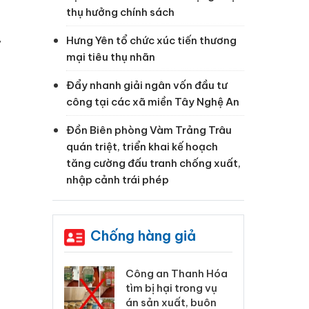
thụ hưởng chính sách
Hưng Yên tổ chức xúc tiến thương
ợ
mại tiêu thụ nhãn
Đẩy nhanh giải ngân vốn đầu tư
công tại các xã miền Tây Nghệ An
Đồn Biên phòng Vàm Trảng Trâu
quán triệt, triển khai kế hoạch
tăng cường đấu tranh chống xuất,
nhập cảnh trái phép
Chống hàng giả
 Thanh Hóa
Lào Cai xử lý 83 vụ vi
Cô
ại trong vụ
phạm thương mại
tìm
xuất, buôn
trong tháng 7
án