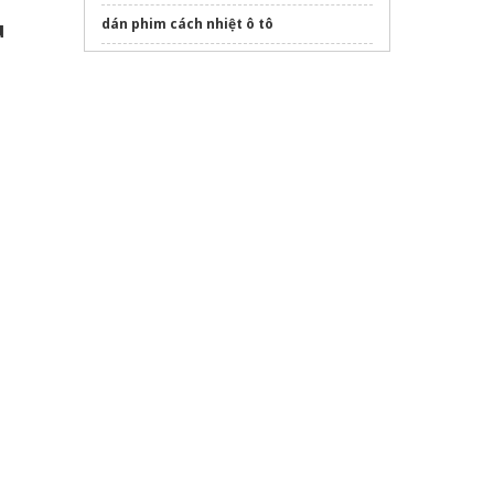
dán phim cách nhiệt ô tô
u
Sửa máy rửa bát bosch