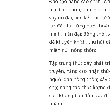
Đào tạo nâng cao chất lượ
mại bán buôn, bán lẻ phù 
vay ưu đãi, liên kết thị tr
lực đầu tư, từng bước hoà
minh, hiện đại; đồng thời,
để khuyến khích, thu hút đ
miền núi, nông thôn;
Tập trung thúc đẩy phát tr
truyền, nâng cao nhận thứ
người dân nông thôn; xây 
chợ; nâng cao chất lượng đ
cóc, không bảo đảm các đi
phẩm...