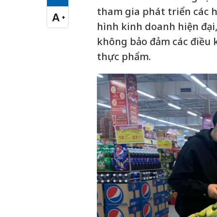
Cỡ chữ vừa
tham gia phát triển các 
A
+
Cỡ chữ lớn
hình kinh doanh hiện đại,
không bảo đảm các điều k
thực phẩm.