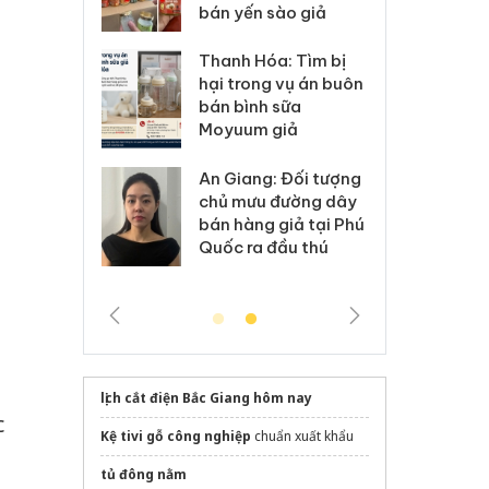
 sào giả
bá
Hưng Yên: Xử lý 6 hộ
óa: Tìm bị
Th
kinh doanh bán hàng
g vụ án buôn
hạ
giả mạo nhãn hiệu
h sữa
bá
Adidas, Nike
 giả
Mo
Cà Mau: Tiêu hủy
g: Đối tượng
An
công khai hàng ngàn
 đường dây
ch
sản phẩm nhập lậu,
 giả tại Phú
bá
bảo vệ môi trường
 đầu thú
Qu
kinh doanh
lịch cắt điện Bắc Giang hôm nay
c
Kệ tivi gỗ công nghiệp
chuẩn xuất khẩu
tủ đông nằm