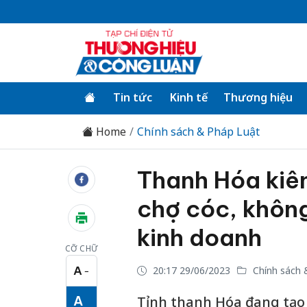
Tin tức
Kinh tế
Thương hiệu
Home
Chính sách & Pháp Luật
Thanh Hóa kiê
chợ cóc, khôn
kinh doanh
CỠ CHỮ
A
20:17 29/06/2023
Chính sách 
−
Cỡ chữ nhỏ
A
Tỉnh thanh Hóa đang tạo 