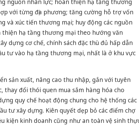
ng nguồn nhân lực; hoàn thiện hạ tầng thương
bán yến
hợp với từng địa phương; tăng cường hỗ trợ vốn
Thanh H
ường và xúc tiến thương mại; huy động các nguồn
hại tron
bán bìn
n thiện hạ tầng thương mại theo hướng văn
Moyuum
 xây dựng cơ chế, chính sách đặc thù đủ hấp dẫn
An Gian
ầu tư vào hạ tầng thương mại, nhất là ở khu vực
chủ mưu
bán hàng
Quốc ra
iển sản xuất, nâng cao thu nhập, gắn với tuyên
c, thay đổi thói quen mua sắm hàng hóa cho
dựng quy chế hoạt động chung cho hệ thống các
ầu tư xây dựng. Kiên quyết dẹp bỏ các điểm chợ
ều kiện kinh doanh cũng như an toàn vệ sinh thự