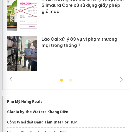
Công an Thanh Hóa tìm bị hại trong vụ án
 phép
sản xuất, buôn bán yến sào giả
ơng
Phú Mỹ Hưng Reals
Gladia by the Waters Khang Điền
Công ty nội thất
Đăng Tâm Interior
HCM