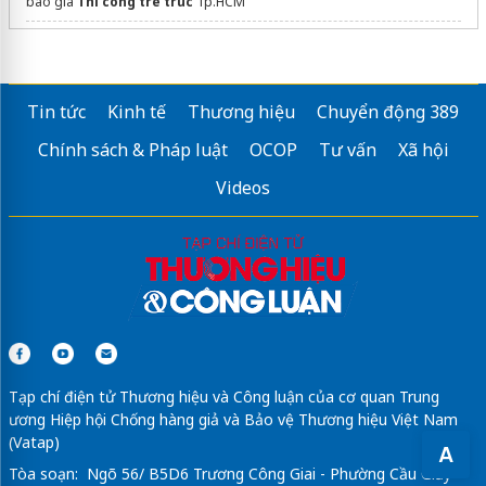
báo giá
Thi công tre trúc
Tp.HCM
Thông tin
Sun Galaxy
Đà Nẵng
Vị trí Gamuda Central Park
Tin tức
Kinh tế
Thương hiệu
Chuyển động 389
phúc yên prosper
Chính sách & Pháp luật
OCOP
Tư vấn
Xã hội
Căn hộ
Bcons Solary
Tân Đông Hiệp
Videos
Hồng Hạc City Phú Mỹ Hưng
Emerald Garden View
Xem North Hanoi Smart City
Tại đây
Tạp chí điện tử Thương hiệu và Công luận của cơ quan Trung
ương Hiệp hội Chống hàng giả và Bảo vệ Thương hiệu Việt Nam
(Vatap)
A
Tòa soạn: Ngõ 56/ B5D6 Trương Công Giai - Phường Cầu Giấy -