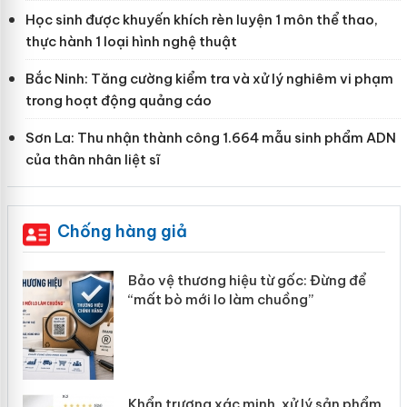
Học sinh được khuyến khích rèn luyện 1 môn thể thao,
thực hành 1 loại hình nghệ thuật
Bắc Ninh: Tăng cường kiểm tra và xử lý nghiêm vi phạm
trong hoạt động quảng cáo
Sơn La: Thu nhận thành công 1.664 mẫu sinh phẩm ADN
của thân nhân liệt sĩ
Chống hàng giả
g để
Hưng Yên: Xử lý 6 hộ kinh doanh bán hàng
giả mạo nhãn hiệu Adidas, Nike
Cà Mau: Tiêu hủy công khai hàng ngàn sản
phẩm nhập lậu, bảo vệ môi trường kinh
doanh
n phẩm