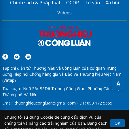
Chính sách & Pháp luật
OCOP
Tư vấn
Xã hội
Videos
Tạp chí điện tử Thương hiệu và Công luận của cơ quan Trung
ương Hiệp hội Chống hàng giả và Bảo vệ Thương hiệu Việt Nam
(Vatap)
A
Tòa soạn: Ngõ 56/ B5D6 Trương Công Giai - Phường Cầu Giấy -
Thành phố Hà Nội
Email:
thuonghieucongluan@gmail.com
- ĐT: 093 172 5555
Tổng Biên Tập: Vũ Đức Thuận
Chúng tôi sử dụng Cookie để cung cấp dịch vụ của
Giấy phép hoạt động báo chí điện tử số 64/GP-BTTTT do Bộ
chúng tôi và nâng cao trải nghiệm của bạn. Bằng cách
OK
Thông tin và Truyền thông cấp ngày 21/2/2020.