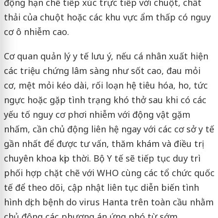
động hạn chế tiếp xúc trực tiếp với chuột, chất
thải của chuột hoặc các khu vực ẩm thấp có nguy
cơ ô nhiễm cao.
Cơ quan quản lý y tế lưu ý, nếu cá nhân xuất hiện
các triệu chứng lâm sàng như sốt cao, đau mỏi
cơ, mệt mỏi kéo dài, rối loạn hệ tiêu hóa, ho, tức
ngực hoặc gặp tình trạng khó thở sau khi có các
yếu tố nguy cơ phơi nhiễm với động vật gặm
nhấm, cần chủ động liên hệ ngay với các cơ sở y tế
gần nhất để được tư vấn, thăm khám và điều trị
chuyên khoa kịp thời. Bộ Y tế sẽ tiếp tục duy trì
phối hợp chặt chẽ với WHO cùng các tổ chức quốc
tế để theo dõi, cập nhật liên tục diễn biến tình
hình dịch bệnh do virus Hanta trên toàn cầu nhằm
chủ động các phương án ứng phó từ sớm.