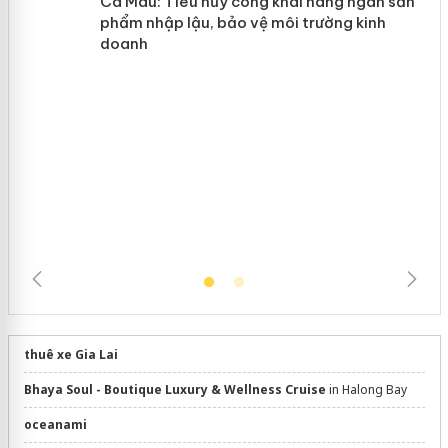
y
Hưng Yên: Xử lý 6 hộ kinh doanh bán
hàng giả mạo nhãn hiệu Adidas, Nike
Cà Mau: Tiêu hủy công khai hàng
ngàn sản phẩm nhập lậu, bảo vệ môi
trường kinh doanh
thuê xe Gia Lai
Bhaya Soul - Boutique Luxury & Wellness Cruise
in Halong Bay
oceanami