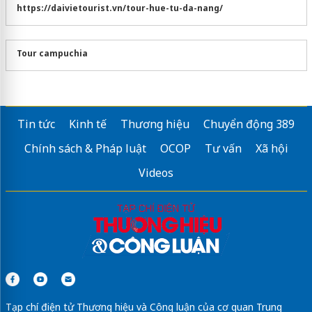
https://daivietourist.vn/tour-hue-tu-da-nang/
Tour campuchia
Tin tức
Kinh tế
Thương hiệu
Chuyển động 389
Chính sách & Pháp luật
OCOP
Tư vấn
Xã hội
Videos
Tạp chí điện tử Thương hiệu và Công luận của cơ quan Trung