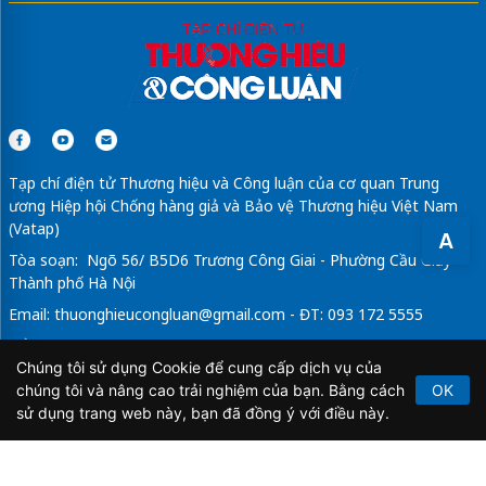
Tạp chí điện tử Thương hiệu và Công luận của cơ quan Trung
ương Hiệp hội Chống hàng giả và Bảo vệ Thương hiệu Việt Nam
(Vatap)
A
Tòa soạn: Ngõ 56/ B5D6 Trương Công Giai - Phường Cầu Giấy -
Thành phố Hà Nội
Email:
thuonghieucongluan@gmail.com
- ĐT: 093 172 5555
Tổng Biên Tập: Vũ Đức Thuận
Chúng tôi sử dụng Cookie để cung cấp dịch vụ của
Giấy phép hoạt động báo chí điện tử số 64/GP-BTTTT do Bộ
chúng tôi và nâng cao trải nghiệm của bạn. Bằng cách
OK
Thông tin và Truyền thông cấp ngày 21/2/2020.
sử dụng trang web này, bạn đã đồng ý với điều này.