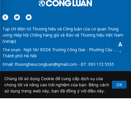
Tạp chí điện tử Thương hiệu và Công luận của cơ quan Trung
ương Hiệp hội Chống hàng giả và Bảo vệ Thương hiệu Việt Nam
(Vatap)
A
Tòa soạn: Ngõ 56/ B5D6 Trương Công Giai - Phường Cầu Giấy -
Thành phố Hà Nội
Email:
thuonghieucongluan@gmail.com
- ĐT: 093 172 5555
Tổng Biên Tập: Vũ Đức Thuận
Chúng tôi sử dụng Cookie để cung cấp dịch vụ của
Giấy phép hoạt động báo chí điện tử số 64/GP-BTTTT do Bộ
chúng tôi và nâng cao trải nghiệm của bạn. Bằng cách
OK
Thông tin và Truyền thông cấp ngày 21/2/2020.
sử dụng trang web này, bạn đã đồng ý với điều này.
Copyright © 2026
TẠP CHÍ THƯƠNG HIỆU & CÔNG
LUẬN
. All Rights Reserved.