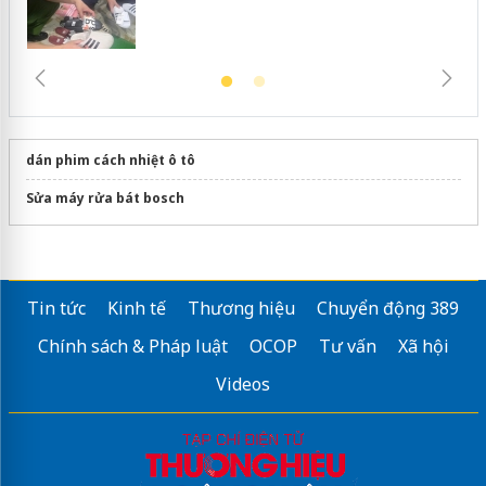
dán phim cách nhiệt ô tô
Sửa máy rửa bát bosch
Tin tức
Kinh tế
Thương hiệu
Chuyển động 389
Chính sách & Pháp luật
OCOP
Tư vấn
Xã hội
Videos