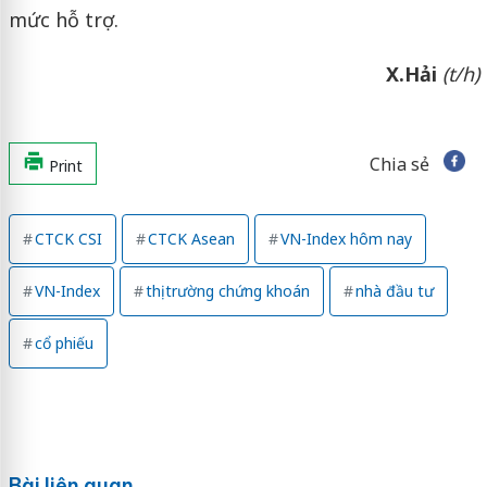
mức hỗ trợ.
X.Hải
(t/h)
Chia sẻ
Print
CTCK CSI
CTCK Asean
VN-Index hôm nay
VN-Index
thị trường chứng khoán
nhà đầu tư
cổ phiếu
Bài liên quan