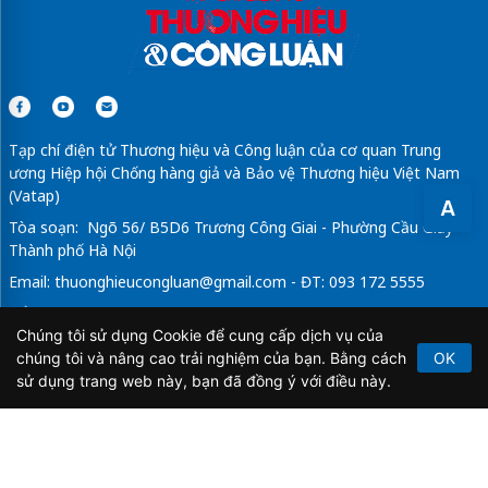
Tạp chí điện tử Thương hiệu và Công luận của cơ quan Trung
ương Hiệp hội Chống hàng giả và Bảo vệ Thương hiệu Việt Nam
(Vatap)
A
Tòa soạn: Ngõ 56/ B5D6 Trương Công Giai - Phường Cầu Giấy -
Thành phố Hà Nội
Email:
thuonghieucongluan@gmail.com
- ĐT: 093 172 5555
Tổng Biên Tập: Vũ Đức Thuận
Chúng tôi sử dụng Cookie để cung cấp dịch vụ của
Giấy phép hoạt động báo chí điện tử số 64/GP-BTTTT do Bộ
chúng tôi và nâng cao trải nghiệm của bạn. Bằng cách
OK
Thông tin và Truyền thông cấp ngày 21/2/2020.
sử dụng trang web này, bạn đã đồng ý với điều này.
Copyright © 2026
TẠP CHÍ THƯƠNG HIỆU & CÔNG