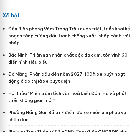
Xã hội
Đồn Biên phòng Vàm Trảng Trâu quán triệt, triển khai kế
hoạch tăng cường đấu tranh chống xuất, nhập cảnh trái
phép
Bắc Ninh: Tri ân nạn nhân chất độc da cam, tôn vinh 60
điển hình tiêu biểu
Đà Nẵng: Phấn đấu đến năm 2027, 100% xe buýt hoạt
động ở đô thị là xe buýt điện
Hội thảo “Miền trầm tích văn hoá biển Đầm Hà và phát
triển không gian mới”
Phường Hồng Gai: Bố trí 7 điểm đỗ xe miễn phí phục vụ
nhân dân
Phường Tam Thắng (TP HCM): Trao Giấy CNQSDĐ cho