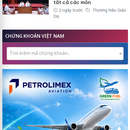
tất cả các môn
2 ngày trước
Thương hiệu Giáo
Dục
CHỨNG KHOÁN VIỆT NAM
Tìm kiếm mã chứng khoán...