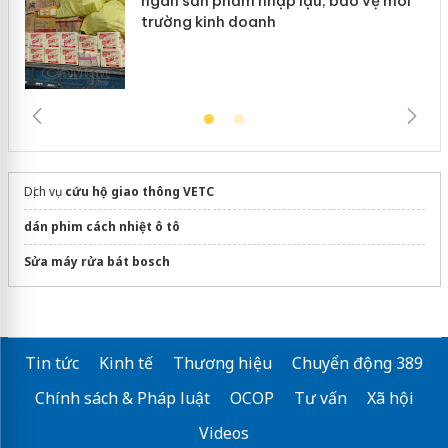
ngàn sản phẩm nhập lậu, bảo vệ môi
trường kinh doanh
Dịch vụ
cứu hộ giao thông VETC
dán phim cách nhiệt ô tô
Sửa máy rửa bát bosch
Tin tức
Kinh tế
Thương hiệu
Chuyển động 389
Chính sách & Pháp luật
OCOP
Tư vấn
Xã hội
Videos