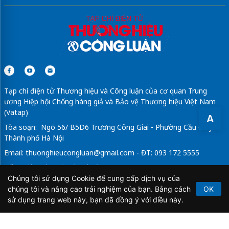
Tạp chí điện tử Thương hiệu và Công luận của cơ quan Trung
ương Hiệp hội Chống hàng giả và Bảo vệ Thương hiệu Việt Nam
(Vatap)
A
Tòa soạn: Ngõ 56/ B5D6 Trương Công Giai - Phường Cầu Giấy -
Thành phố Hà Nội
Email:
thuonghieucongluan@gmail.com
- ĐT: 093 172 5555
Tổng Biên Tập: Vũ Đức Thuận
Chúng tôi sử dụng Cookie để cung cấp dịch vụ của
Giấy phép hoạt động báo chí điện tử số 64/GP-BTTTT do Bộ
chúng tôi và nâng cao trải nghiệm của bạn. Bằng cách
OK
Thông tin và Truyền thông cấp ngày 21/2/2020.
sử dụng trang web này, bạn đã đồng ý với điều này.