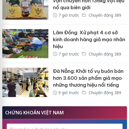
vận chuyển hơn 136kg vật liệu
nổ qua biên giới
7 giờ trước
Chuyển động 389
Lâm Đồng: Xử phạt 4 cơ sở
kinh doanh hàng giả mạo nhãn
hiệu
7 giờ trước
Chuyển động 389
Đà Nẵng: Khởi tố vụ buôn bán
hơn 3.600 sản phẩm giả mạo
những thương hiệu nổi tiếng
9 giờ trước
Chuyển động 389
CHỨNG KHOÁN VIỆT NAM