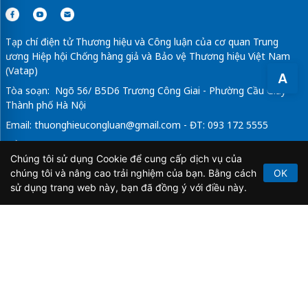
Tạp chí điện tử Thương hiệu và Công luận của cơ quan Trung
ương Hiệp hội Chống hàng giả và Bảo vệ Thương hiệu Việt Nam
(Vatap)
A
Tòa soạn: Ngõ 56/ B5D6 Trương Công Giai - Phường Cầu Giấy -
Thành phố Hà Nội
Email:
thuonghieucongluan@gmail.com
- ĐT: 093 172 5555
Tổng Biên Tập: Vũ Đức Thuận
Chúng tôi sử dụng Cookie để cung cấp dịch vụ của
Giấy phép hoạt động báo chí điện tử số 64/GP-BTTTT do Bộ
chúng tôi và nâng cao trải nghiệm của bạn. Bằng cách
OK
Thông tin và Truyền thông cấp ngày 21/2/2020.
sử dụng trang web này, bạn đã đồng ý với điều này.
Copyright © 2026
TẠP CHÍ THƯƠNG HIỆU & CÔNG
LUẬN
. All Rights Reserved.
Bản quyền thuộc Tạp chí Thương hiệu và Công luận. Cấm
sao chép dưới mọi hình thức nếu không có sự chấp thuận