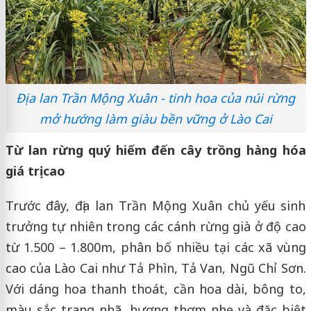
Địa lan Trần Mộng Xuân - tinh hoa của núi rừng
mở hướng làm giàu bền vững ở Lào Cai
Từ lan rừng quý hiếm đến cây trồng hàng hóa
giá trị cao
Trước đây, địa lan Trần Mộng Xuân chủ yếu sinh
trưởng tự nhiên trong các cánh rừng già ở độ cao
từ 1.500 – 1.800m, phân bố nhiều tại các xã vùng
cao của Lào Cai như Tả Phìn, Tả Van, Ngũ Chỉ Sơn.
Với dáng hoa thanh thoát, cần hoa dài, bông to,
màu sắc trang nhã, hương thơm nhẹ và đặc biệt