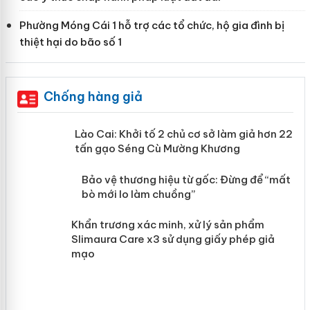
Phường Móng Cái 1 hỗ trợ các tổ chức, hộ gia đình bị
thiệt hại do bão số 1
Chống hàng giả
mại
Lào Cai: Khởi tố 2 chủ cơ sở làm giả
hơn 22 tấn gạo Séng Cù Mường
Khương
àng
ản
Bảo vệ thương hiệu từ gốc: Đừng để
“mất bò mới lo làm chuồng”