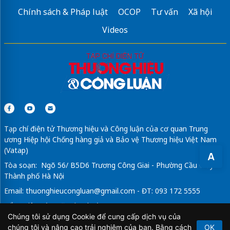
Chính sách & Pháp luật
OCOP
Tư vấn
Xã hội
Videos
Tạp chí điện tử Thương hiệu và Công luận của cơ quan Trung
ương Hiệp hội Chống hàng giả và Bảo vệ Thương hiệu Việt Nam
(Vatap)
A
Tòa soạn: Ngõ 56/ B5D6 Trương Công Giai - Phường Cầu Giấy -
Thành phố Hà Nội
Email:
thuonghieucongluan@gmail.com
- ĐT: 093 172 5555
Tổng Biên Tập: Vũ Đức Thuận
Chúng tôi sử dụng Cookie để cung cấp dịch vụ của
Giấy phép hoạt động báo chí điện tử số 64/GP-BTTTT do Bộ
chúng tôi và nâng cao trải nghiệm của bạn. Bằng cách
OK