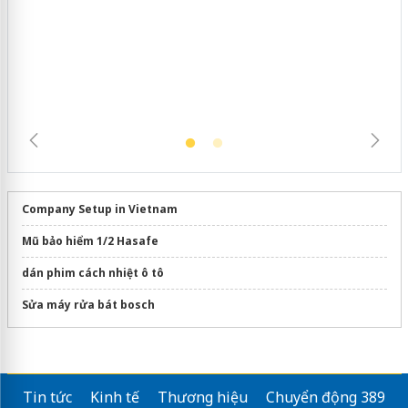
Khẩn trương xác minh, xử lý sản phẩm
Slimaura Care x3 sử dụng giấy phép
giả mạo
Company Setup in Vietnam
Mũ bảo hiểm 1/2 Hasafe
dán phim cách nhiệt ô tô
Sửa máy rửa bát bosch
Tin tức
Kinh tế
Thương hiệu
Chuyển động 389