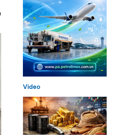
h
Video