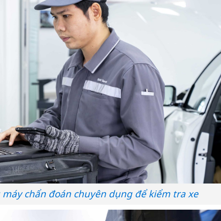
g máy chẩn đoán chuyên dụng để kiểm tra xe
Cà Mau:
công kh
sản phẩ