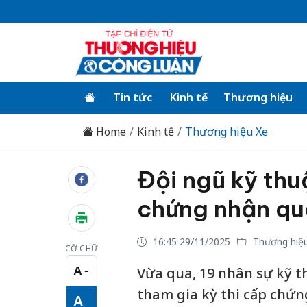
Tin tức
Kinh tế
Thương hiệu
Home
Kinh tế
Thương hiệu Xe
Đội ngũ kỹ th
chứng nhận qu
16:45 29/11/2025
Thương hiệ
CỠ CHỮ
A
Vừa qua, 19 nhân sự kỹ 
−
Cỡ chữ nhỏ
tham gia kỳ thi cấp chứng
A