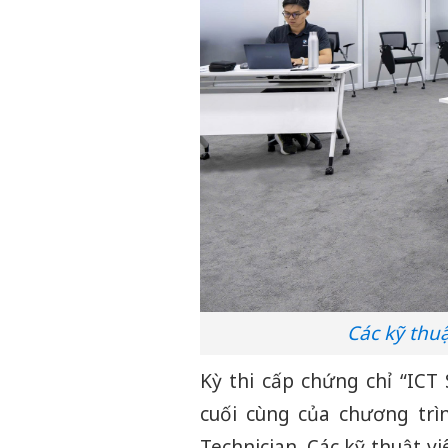
Các kỹ thuậ
Kỳ thi cấp chứng chỉ “ICT 
cuối cùng của chương trì
Technician. Các kỹ thuật v