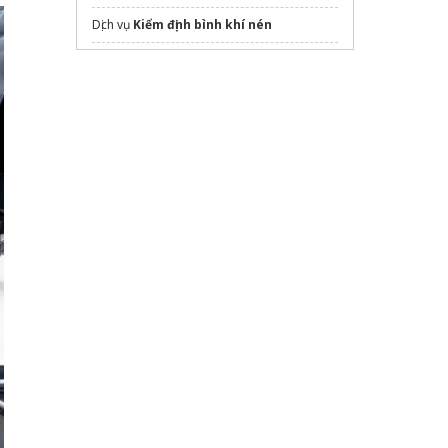
Dịch vụ
Kiểm định bình khí nén
Thông tin chi tiết
Vinhomes Bắc Ninh
Vis Global
Toys Inspection
Services
Sửa máy rửa bát bosch
Nam Long mở bán
Izumi
dự án 2026