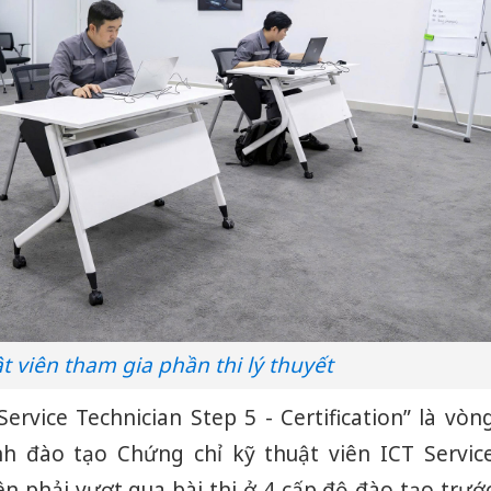
t viên tham gia phần thi lý thuyết
Service Technician Step 5 - Certification” là vòn
nh đào tạo Chứng chỉ kỹ thuật viên ICT Servic
iên phải vượt qua bài thi ở 4 cấp độ đào tạo trướ