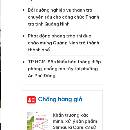
Bồi dưỡng nghiệp vụ thanh tra
chuyên sâu cho công chức Thanh
tra tỉnh Quảng Ninh
Phát động phong trào thi đua
chào mừng Quảng Ninh trở thành
thành phố
TP.HCM: Sân khấu hóa thông điệp
phòng, chống ma túy tại phường
An Phú Đông
Chống hàng giả
 Tiêu hủy
Khẩn trương xác
Cà
ai hàng ngàn
minh, xử lý sản phẩm
cô
m nhập lậu,
Slimaura Care x3 sử
sả