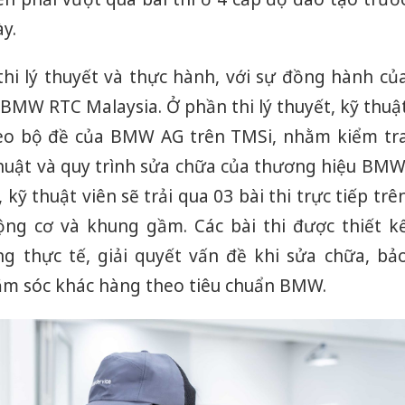
y.
thi lý thuyết và thực hành, với sự đồng hành củ
MW RTC Malaysia. Ở phần thi lý thuyết, kỹ thuậ
heo bộ đề của BMW AG trên TMSi, nhằm kiểm tr
thuật và quy trình sửa chữa của thương hiệu BMW
kỹ thuật viên sẽ trải qua 03 bài thi trực tiếp trê
ộng cơ và khung gầm. Các bài thi được thiết k
g thực tế, giải quyết vấn đề khi sửa chữa, bả
ăm sóc khác hàng theo tiêu chuẩn BMW.