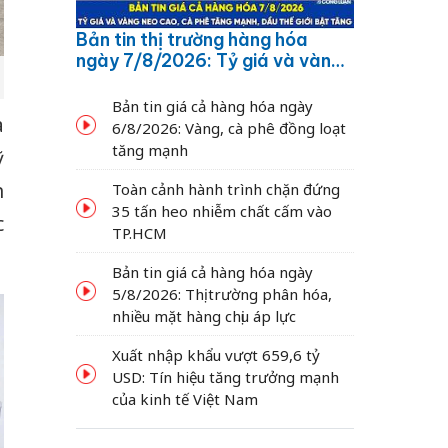
Bản tin thị trường hàng hóa
ngày 7/8/2026: Tỷ giá và vàng
neo cao, cà phê tăng mạnh,
dầu thế giới bật tăng
Bản tin giá cả hàng hóa ngày
a
6/8/2026: Vàng, cà phê đồng loạt
tăng mạnh
ỹ
n
Toàn cảnh hành trình chặn đứng
35 tấn heo nhiễm chất cấm vào
c
TP.HCM
Bản tin giá cả hàng hóa ngày
5/8/2026: Thị trường phân hóa,
nhiều mặt hàng chịu áp lực
Xuất nhập khẩu vượt 659,6 tỷ
USD: Tín hiệu tăng trưởng mạnh
của kinh tế Việt Nam