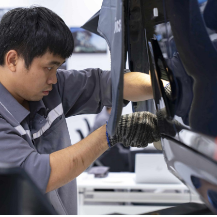
bảo vệ 
kinh do
Công an
tìm bị h
án sản 
bán yến
Thanh H
hại tron
bán bìn
Moyuum