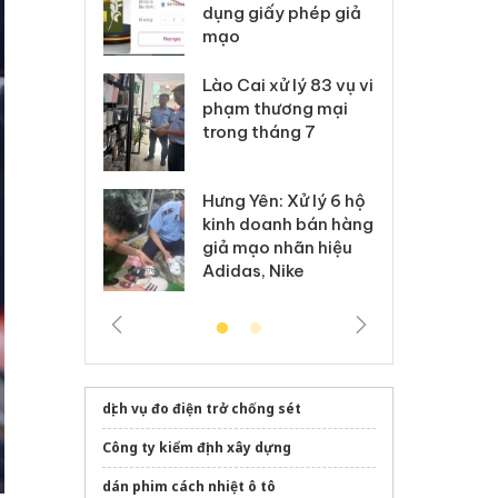
môi trường
dụng giấy phép giả
bả
anh
mạo
ki
 Thanh Hóa
Lào Cai xử lý 83 vụ vi
Cô
ại trong vụ
phạm thương mại
tìm
xuất, buôn
trong tháng 7
án
 sào giả
bá
Hưng Yên: Xử lý 6 hộ
óa: Tìm bị
Th
kinh doanh bán hàng
g vụ án buôn
hạ
giả mạo nhãn hiệu
h sữa
bá
Adidas, Nike
 giả
Mo
dịch vụ đo điện trở chống sét
Công ty kiểm định xây dựng
dán phim cách nhiệt ô tô