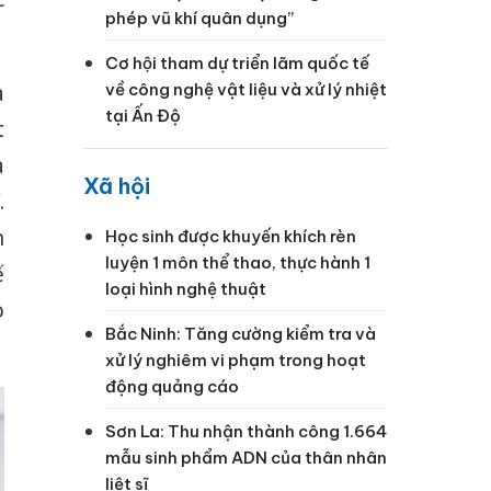
phép vũ khí quân dụng”
Cơ hội tham dự triển lãm quốc tế
về công nghệ vật liệu và xử lý nhiệt
a
tại Ấn Độ
t
a
Xã hội
.
n
Học sinh được khuyến khích rèn
luyện 1 môn thể thao, thực hành 1
ế
loại hình nghệ thuật
o
Bắc Ninh: Tăng cường kiểm tra và
xử lý nghiêm vi phạm trong hoạt
động quảng cáo
Sơn La: Thu nhận thành công 1.664
mẫu sinh phẩm ADN của thân nhân
liệt sĩ