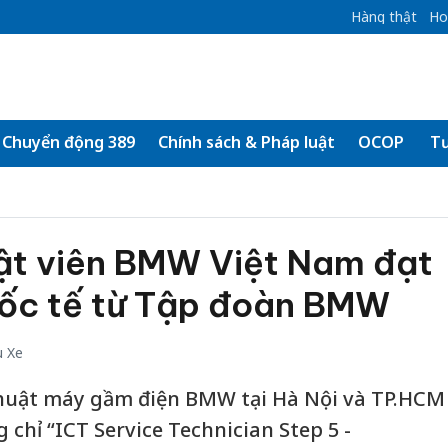
Hàng thật
Ho
Chuyển động 389
Chính sách & Pháp luật
OCOP
Tư
uật viên BMW Việt Nam đạt
ốc tế từ Tập đoàn BMW
u Xe
thuật máy gầm điện BMW tại Hà Nội và TP.HCM
 chỉ “ICT Service Technician Step 5 -