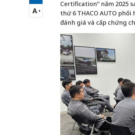
Cỡ chữ vừa
Certification” năm 2025 
A
+
thứ 6 THACO AUTO phối 
Cỡ chữ lớn
đánh giá và cấp chứng chỉ