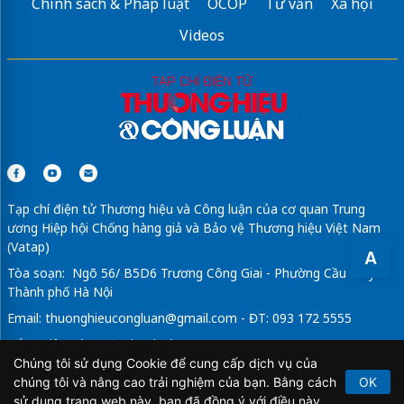
Chính sách & Pháp luật
OCOP
Tư vấn
Xã hội
Báo giá
Camera mini cúc áo
nhỏ gọn
Videos
https://dof.zone/fujifilm-x100-mark-vi-x100vi-chinh-hang-
p38421954.html
Sửa máy rửa bát bosch
Tạp chí điện tử Thương hiệu và Công luận của cơ quan Trung
ương Hiệp hội Chống hàng giả và Bảo vệ Thương hiệu Việt Nam
(Vatap)
A
Tòa soạn: Ngõ 56/ B5D6 Trương Công Giai - Phường Cầu Giấy -
Thành phố Hà Nội
Email:
thuonghieucongluan@gmail.com
- ĐT: 093 172 5555
Tổng Biên Tập: Vũ Đức Thuận
Chúng tôi sử dụng Cookie để cung cấp dịch vụ của
Giấy phép hoạt động báo chí điện tử số 64/GP-BTTTT do Bộ
chúng tôi và nâng cao trải nghiệm của bạn. Bằng cách
OK
Thông tin và Truyền thông cấp ngày 21/2/2020.
sử dụng trang web này, bạn đã đồng ý với điều này.