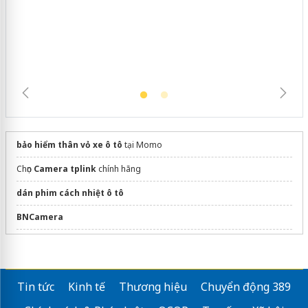
bảo hiểm thân vỏ xe ô tô
tại Momo
Chọn
Camera tplink
chính hãng
dán phim cách nhiệt ô tô
BNCamera
sửa camera quận 12
Camera mini
Tin tức
Kinh tế
Thương hiệu
Chuyển động 389
lắp đặt khoá vân tay hiệp bình