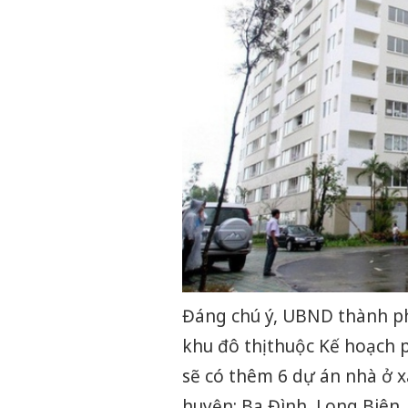
Đáng chú ý, UBND thành p
khu đô thị thuộc Kế hoạch 
sẽ có thêm 6 dự án nhà ở xã
huyện: Ba Đình, Long Biên,