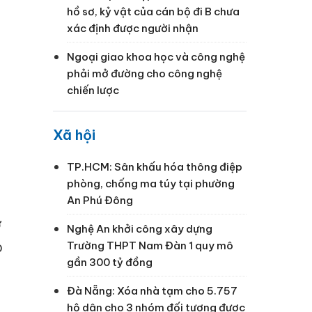
hồ sơ, kỷ vật của cán bộ đi B chưa
xác định được người nhận
Ngoại giao khoa học và công nghệ
phải mở đường cho công nghệ
chiến lược
Xã hội
TP.HCM: Sân khấu hóa thông điệp
phòng, chống ma túy tại phường
An Phú Đông
ở
Nghệ An khởi công xây dựng
o
Trường THPT Nam Đàn 1 quy mô
gần 300 tỷ đồng
Đà Nẵng: Xóa nhà tạm cho 5.757
hộ dân cho 3 nhóm đối tượng được