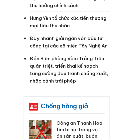
thụ hưởng chính sách
Hưng Yên tổ chức xúc tiến thương
mại tiêu thụ nhãn
Đẩy nhanh giải ngân vốn đầu tư
công tại các xã miền Tây Nghệ An
Đồn Biên phòng Vàm Trảng Trâu
quán triệt, triển khai kế hoạch
tăng cường đấu tranh chống xuất,
nhập cảnh trái phép
Chống hàng giả
 Thanh Hóa
Lào Cai xử lý 83 vụ vi
Cô
ại trong vụ
phạm thương mại
tìm
xuất, buôn
trong tháng 7
án