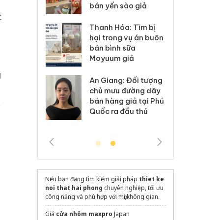
 sào giả
bá
c
Hưng Yên: Xử lý 6 hộ
óa: Tìm bị
Th
kinh doanh bán hàng
g vụ án buôn
hạ
giả mạo nhãn hiệu
h sữa
bá
Adidas, Nike
 giả
Mo
u
Cà Mau: Tiêu hủy
g: Đối tượng
An
công khai hàng ngàn
 đường dây
ch
sản phẩm nhập lậu,
 giả tại Phú
bá
bảo vệ môi trường
 đầu thú
Qu
kinh doanh
Nếu bạn đang tìm kiếm giải pháp
thiet ke
noi that hai phong
chuyên nghiệp, tối ưu
công năng và phù hợp với mọi không gian.
Giá
cửa nhôm maxpro
Japan