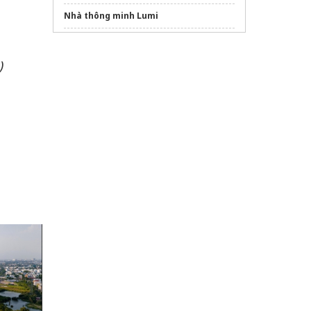
Nhà thông minh Lumi
nhận
xây nhà cấp 4
đẹp
)
Dự án
Đà Nẵng Downtown
Sun Group
Bộ bàn ăn 4 ghế
gỗ tự nhiên bền đẹp
dán phim cách nhiệt ô tô
Mở bán
An Bình Homes Land
Dịch vụ
vệ sinh nhà ở tại Hóc Môn
TPHCM
giá rẻ
Sửa máy rửa bát bosch
khai hoan prime