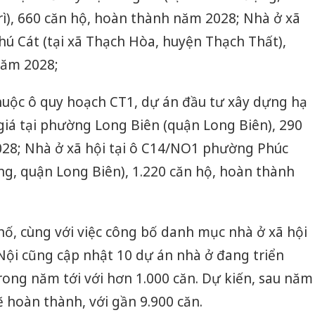
ì), 660 căn hộ, hoàn thành năm 2028; Nhà ở xã
hú Cát (tại xã Thạch Hòa, huyện Thạch Thất),
năm 2028;
thuộc ô quy hoạch CT1, dự án đầu tư xây dựng hạ
giá tại phường Long Biên (quận Long Biên), 290
28; Nhà ở xã hội tại ô C14/NO1 phường Phúc
g, quận Long Biên), 1.220 căn hộ, hoàn thành
ố, cùng với việc công bố danh mục nhà ở xã hội
ội cũng cập nhật 10 dự án nhà ở đang triển
rong năm tới với hơn 1.000 căn. Dự kiến, sau năm
Công an
tìm bị h
ẽ hoàn thành, với gần 9.900 căn.
án sản 