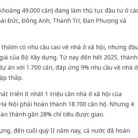
bán yến
(khoảng 49.000 căn) đang làm thủ tục đầu tư ở cá
Thanh H
ài Đức, Đông Anh, Thanh Trì, Đan Phượng và
hại tron
bán bìn
Moyuum
thị lớn có nhu cầu cao về nhà ở xã hội, nhưng đầ
An Gian
giá của Bộ Xây dựng. Từ nay đến hết 2025, thành
chủ mưu
bán hàng
ự án với 1.700 căn, đáp ứng 9% nhu cầu về nhà ở
Quốc ra
ập thấp.
át triển ít nhất 1 triệu căn nhà ở xã hội của
Hà Nội phải hoàn thành 18.700 căn hộ. Nhưng 4
n thành gần 28% chỉ tiêu được giao.
ựng, đến cuối quý II năm nay, cả nước đã hoàn