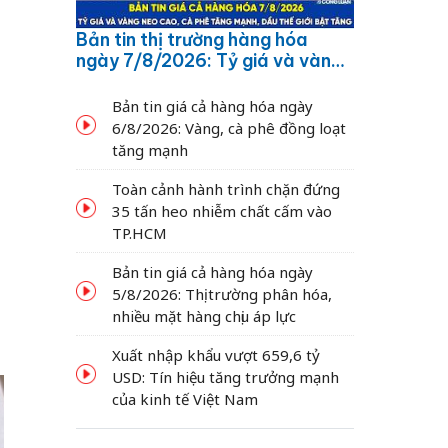
Bản tin thị trường hàng hóa
ngày 7/8/2026: Tỷ giá và vàng
neo cao, cà phê tăng mạnh,
dầu thế giới bật tăng
Bản tin giá cả hàng hóa ngày
6/8/2026: Vàng, cà phê đồng loạt
tăng mạnh
Toàn cảnh hành trình chặn đứng
35 tấn heo nhiễm chất cấm vào
TP.HCM
Bản tin giá cả hàng hóa ngày
5/8/2026: Thị trường phân hóa,
nhiều mặt hàng chịu áp lực
Xuất nhập khẩu vượt 659,6 tỷ
USD: Tín hiệu tăng trưởng mạnh
của kinh tế Việt Nam